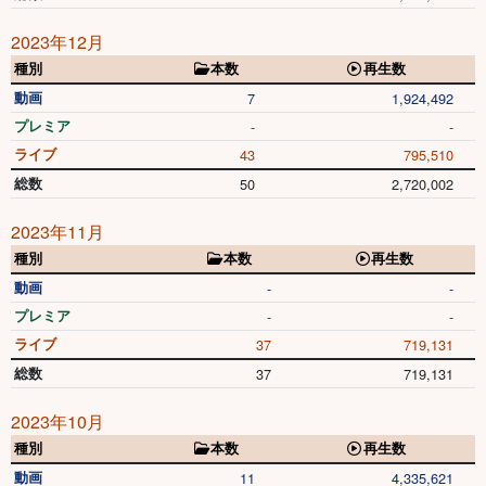
2023年12月
種別
本数
再生数
動画
7
1,924,492
プレミア
-
-
ライブ
43
795,510
総数
50
2,720,002
2023年11月
種別
本数
再生数
動画
-
-
プレミア
-
-
ライブ
37
719,131
総数
37
719,131
2023年10月
種別
本数
再生数
動画
11
4,335,621