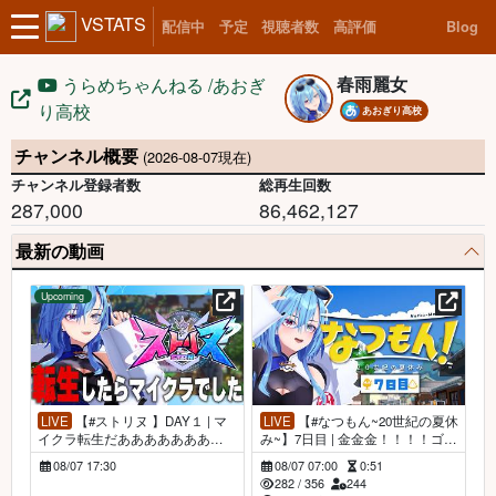
VSTATS
配信中
予定
視聴者数
高評価
Blog
春雨麗女
うらめちゃんねる /あおぎ
り高校
あおぎり高校
チャンネル概要
(2026-08-07現在)
チャンネル登録者数
総再生回数
287,000
86,462,127
最新の動画
Upcoming
LIVE
【#ストリヌ 】DAY１ | マ
LIVE
【#なつもん~20世紀の夏休
イクラ転生だああああああああ
み~】7日目 | 金金金！！！！ゴミ
あ【春雨麗女 #あおぎり高校 】
拾いで成り上がるぞ【#春雨麗女
08/07 17:30
08/07 07:00
0:51
#あおぎり高校】
282
/
356
244