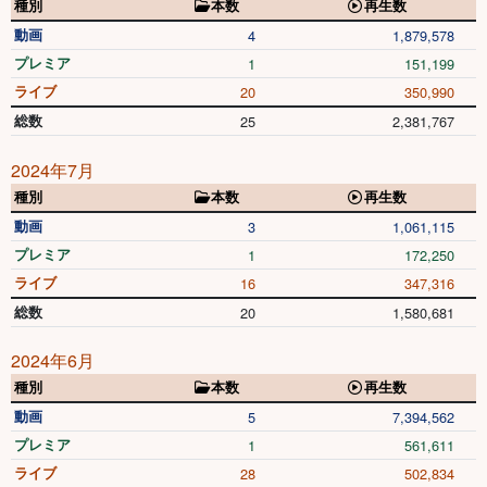
種別
本数
再生数
動画
4
1,879,578
プレミア
1
151,199
ライブ
20
350,990
総数
25
2,381,767
2024年7月
種別
本数
再生数
動画
3
1,061,115
プレミア
1
172,250
ライブ
16
347,316
総数
20
1,580,681
2024年6月
種別
本数
再生数
動画
5
7,394,562
プレミア
1
561,611
ライブ
28
502,834