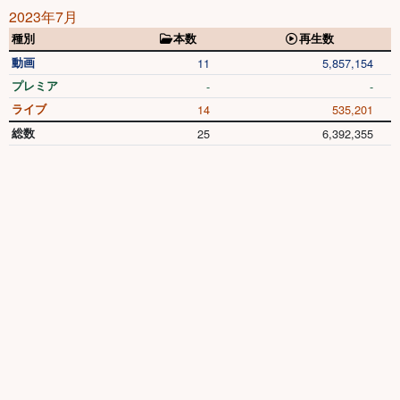
2023年7月
種別
本数
再生数
動画
11
5,857,154
プレミア
-
-
ライブ
14
535,201
総数
25
6,392,355