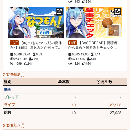
1,143
254
LIVE
【#なつもん~20世紀の夏休
LIVE
【BASE BREAD】視聴者
み~】6日目 | 夏休みとか言ってる
から集めた限界飯をチェックし
けど最近涼しいですよね？【#春
ようの会【#春雨麗女 #あおぎり
08/06 09:41
0:53
08/05 19:00
1:11
雨麗女 #あおぎり高校】
高校】
254
/
312
229
371
/
476
445
1,099
241
1,824
454
2026年8月
種別
本数
再生数
動画
-
-
プレミア
-
-
ライブ
10
27,928
総数
10
27,928
2026年7月