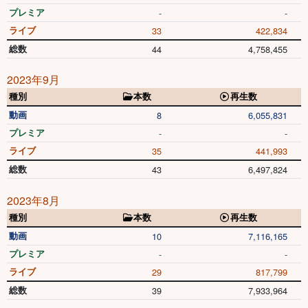
プレミア
-
-
ライブ
33
422,834
総数
44
4,758,455
2023年9月
種別
本数
再生数
動画
8
6,055,831
プレミア
-
-
ライブ
35
441,993
総数
43
6,497,824
2023年8月
種別
本数
再生数
動画
10
7,116,165
プレミア
-
-
ライブ
29
817,799
総数
39
7,933,964