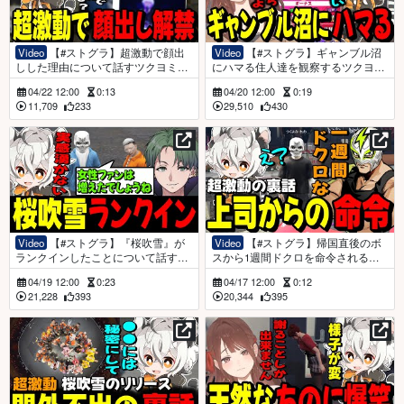
Video
【#ストグラ】超激動で顔出
Video
【#ストグラ】ギャンブル沼
しした理由について話すツクヨミレ
にハマる住人達を観察するツクヨミ
オ【月夜見レオ】
レオwww【月夜見レオ】
04/22 12:00
0:13
04/20 12:00
0:19
11,709
233
29,510
430
Video
【#ストグラ】『桜吹雪』が
Video
【#ストグラ】帰国直後のボ
ランクインしたことについて話すツ
スから1週間ドクロを命令されるツ
クヨミレオ達【月夜見レオ】
クヨミレオwww【月夜見レオ】
04/19 12:00
0:23
04/17 12:00
0:12
21,228
393
20,344
395