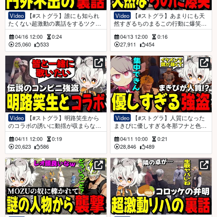
Video
【#ストグラ】誰にも知られ
Video
【#ストグラ】あまりにも天
たくない超激動の裏話をするツクヨ
然すぎるちのまるこの行動に爆笑し
ミレオwww【月夜見レオ】
てしまうツクヨミレオwww【月夜見
04/16 12:00
0:24
04/13 12:00
0:16
レオ】
25,060
533
27,911
454
Video
【#ストグラ】明路笑生から
Video
【#ストグラ】人質になった
のコラボの誘いに動揺が収まらない
まきぴに優しすぎる冬那フナと色ん
ツクヨミレオwww【月夜見レオ】
な事を質問する文殊セイジとツクヨ
04/11 12:00
0:19
04/11 10:00
0:21
ミレオwww【月夜見レオ】
20,623
586
28,846
489