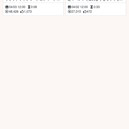
歌うモツキゼオ【月夜見レオ】
www【月夜見レオ】
04/03 12:00
0:08
04/02 12:00
0:33
48,426
1,073
27,015
472