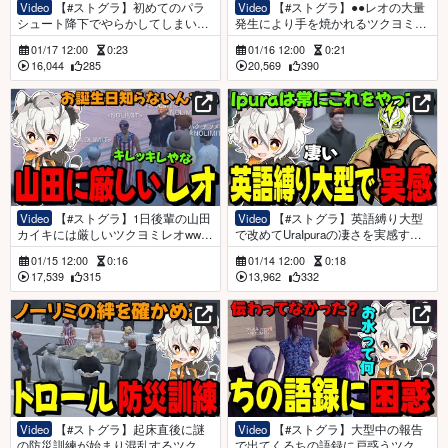
Video
【#ストグラ】初めてのパラ
Video
【#ストグラ】●●レオの大量
シュート降下でやらかしてしまいボ
発生により手を焼かれるツクヨミレ
ランティアの文殊セイジにいびられ
オwww【月夜見レオ】
01/17 12:00
0:23
01/16 12:00
0:21
てしまうツクヨミレオwww【月夜見
16,044
285
20,569
390
レオ】
Video
【#ストグラ】1日後輩の山田
Video
【#ストグラ】英語縛り大型
カイキには厳しいツクヨミレオwww
で改めてUraIpuraの凄さを実感する
【月夜見レオ】
ノーリミメンバー達【ツクヨミレオ/
01/15 12:00
0:16
01/14 12:00
0:18
月夜見レオ】
17,539
315
13,962
332
Video
【#ストグラ】起床直後に謎
Video
【#ストグラ】大型中の報告
の防災訓練が始まり混乱するツクヨ
で出てくるちの語録に戸惑うツクヨ