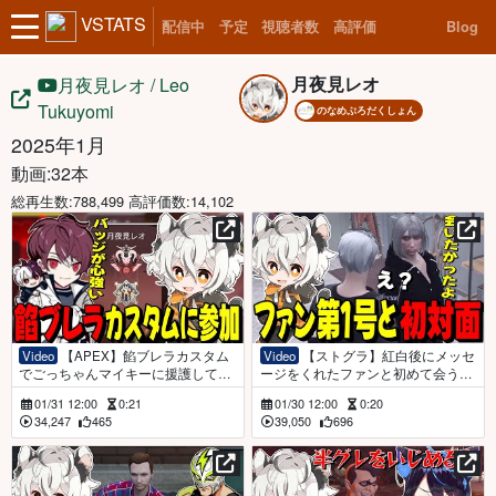
VSTATS
配信中
予定
視聴者数
高評価
Blog
月夜見レオ
月夜見レオ / Leo
Tukuyomi
のなめぷろだくしょん
2025年1月
動画:32本
総再生数:788,499 高評価数:14,102
Video
【APEX】餡ブレラカスタム
Video
【ストグラ】紅白後にメッセ
でごっちゃんマイキーに援護しても
ージをくれたファンと初めて会うツ
らう月夜見レオwww
クヨミレオ【月夜見レオ】
01/31 12:00
0:21
01/30 12:00
0:20
34,247
465
39,050
696