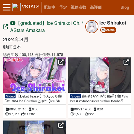
VSTATS
配信中
予定
視聴者数
高評価
Blog
Ice Shirakoi
【graduated】Ice Shirakoi Ch. /
AStars Amakara
AStars
2024年8月
動画:3本
総再生数:100,143 高評価数:11,678
Video
【Debut Teaser】✨Ayoo ซีซั่น
Video
นี่ล่ะคือความจริงของไอซ์!! #vtu
ใหม่ของ Ice Shirakoi 🐺❄️?!【Ice Shira
ber #3dvtuber #iceshirakoi #vtuberไทย
koi | Amakara】
#vtuberclips #vtuberthai
08/28 21:15
0:00
08/21 14:00
0:01
97,057
11,282
1,536
222