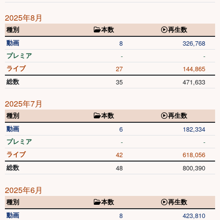
2025年8月
種別
本数
再生数
動画
8
326,768
プレミア
-
-
ライブ
27
144,865
総数
35
471,633
2025年7月
種別
本数
再生数
動画
6
182,334
プレミア
-
-
ライブ
42
618,056
総数
48
800,390
2025年6月
種別
本数
再生数
動画
8
423,810