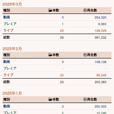
2025年3月
種別
本数
再生数
動画
3
254,320
プレミア
1
8,883
ライブ
25
128,029
総数
29
391,232
2025年2月
種別
本数
再生数
動画
3
108,138
プレミア
-
-
ライブ
20
95,245
総数
23
203,383
2025年1月
種別
本数
再生数
動画
3
250,303
プレミア
2
10,246