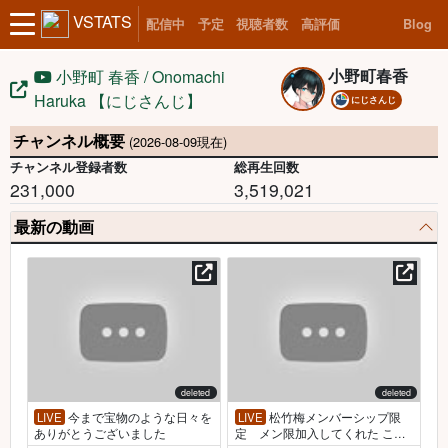
VSTATS
配信中
予定
視聴者数
高評価
Blog
小野町春香
小野町 春香 / Onomachi
Haruka 【にじさんじ】
にじさんじ
チャンネル概要
(2026-08-09現在)
チャンネル登録者数
総再生回数
231,000
3,519,021
最新の動画
deleted
deleted
LIVE
今まで宝物のような日々を
LIVE
松竹梅メンバーシップ限
ありがとうございました
定 メン限加入してくれた この