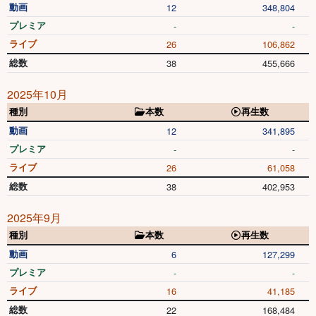
動画
12
348,804
プレミア
-
-
ライブ
26
106,862
総数
38
455,666
2025年10月
種別
本数
再生数
動画
12
341,895
プレミア
-
-
ライブ
26
61,058
総数
38
402,953
2025年9月
種別
本数
再生数
動画
6
127,299
プレミア
-
-
ライブ
16
41,185
総数
22
168,484