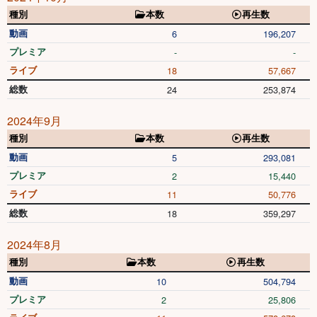
種別
本数
再生数
動画
6
196,207
プレミア
-
-
ライブ
18
57,667
総数
24
253,874
2024年9月
種別
本数
再生数
動画
5
293,081
プレミア
2
15,440
ライブ
11
50,776
総数
18
359,297
2024年8月
種別
本数
再生数
動画
10
504,794
プレミア
2
25,806