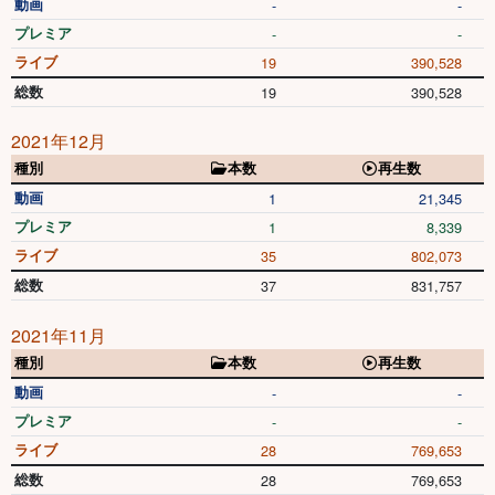
動画
-
-
プレミア
-
-
ライブ
19
390,528
総数
19
390,528
2021年12月
種別
本数
再生数
動画
1
21,345
プレミア
1
8,339
ライブ
35
802,073
総数
37
831,757
2021年11月
種別
本数
再生数
動画
-
-
プレミア
-
-
ライブ
28
769,653
総数
28
769,653