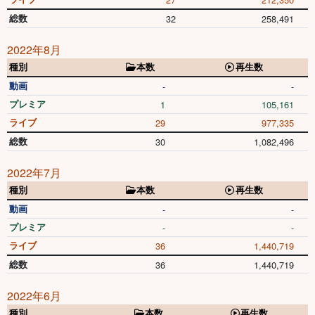
総数
32
258,491
2022年8月
種別
本数
再生数
動画
-
-
プレミア
1
105,161
ライブ
29
977,335
総数
30
1,082,496
2022年7月
種別
本数
再生数
動画
-
-
プレミア
-
-
ライブ
36
1,440,719
総数
36
1,440,719
2022年6月
種別
本数
再生数