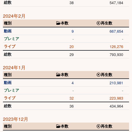
総数
38
547,184
2024年2月
種別
本数
再生数
動画
9
667,654
プレミア
-
-
ライブ
20
126,276
総数
29
793,930
2024年1月
種別
本数
再生数
動画
4
210,981
プレミア
-
-
ライブ
32
223,983
総数
36
434,964
2023年12月
種別
本数
再生数