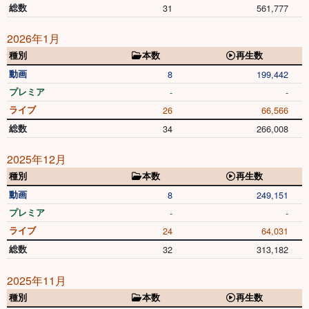
総数
31
561,777
2026年1月
種別
本数
再生数
動画
8
199,442
プレミア
-
-
ライブ
26
66,566
総数
34
266,008
2025年12月
種別
本数
再生数
動画
8
249,151
プレミア
-
-
ライブ
24
64,031
総数
32
313,182
2025年11月
種別
本数
再生数