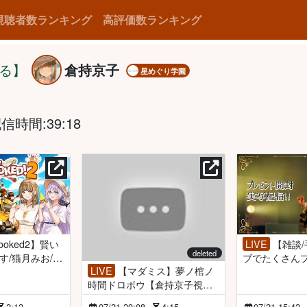
視聴者数ランキング
高評価数ランキング
どる】
倉持京子
星めぐり学園
信時間:39:18
LIVE
【雑談/手元配信】ライ
deleted
す/猫月みお/瀬
ブでたくさん
LIVE
【マダミス】夢ノ棺ノ
#アルジ
だきました…
時間ドロボウ【倉持京子視
】
💛【倉持京子
点】
2:12
07/21 20:08
4:15
07/21 15:42