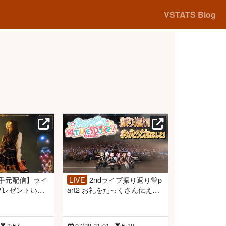
VSTATS Blog
LIVE
2ndライブ振り返り💛p
プレゼントいた
art2 お礼をたっくさん伝える
！開封するー！
回【倉持京子】
】
3:57
07/20 21:01
5:19