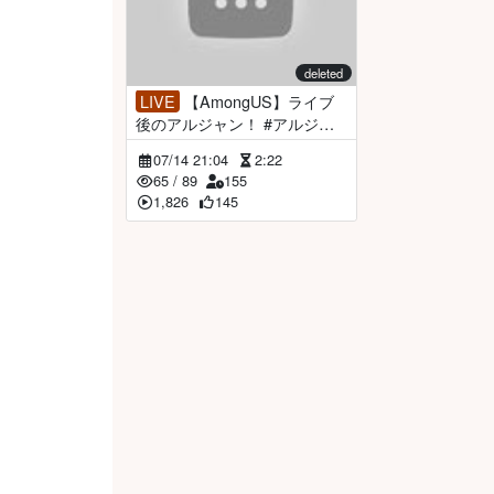
deleted
LIVE
【AmongUS】ライブ
後のアルジャン！ #アルジャ
ン【倉持京子】
07/14 21:04
2:22
65
/
89
155
1,826
145