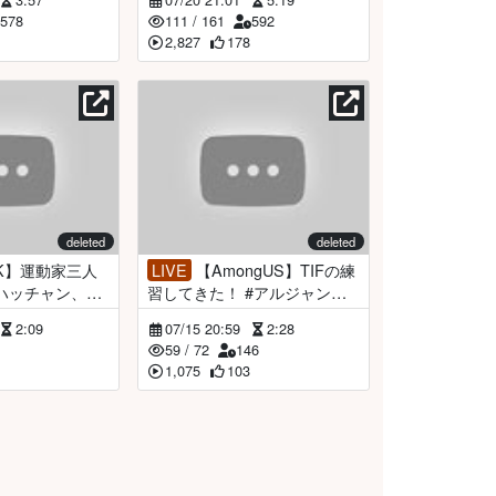
578
111
/
161
592
2,827
178
deleted
deleted
LIVE
【AmongUS】TIFの練
ハッチャン、み
習してきた！ #アルジャン
ルジャン【倉持
【倉持京子】
2:09
07/15 20:59
2:28
2
59
/
72
146
1,075
103