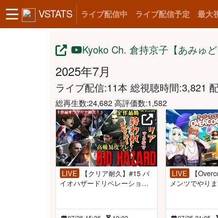
VSTATS
ライブ配信中
ライブ配信予定
最大
Kyoko Ch. 倉持京子【あみゅ
2025年7月
ライブ配信:11本
総視聴時間:3,821 配
総再生数:24,682 高評価数:1,582
LIVE
【クリア耐久】#15 バ
LIVE
【Overcooked2】賢い
イオハザードリベレーション
メンツでやりま
ズ２ 難しいやつ
戸あさひ/偽ペンギン 
ャン【倉持京子
07/26 15:36
10:03
07/25 21:05