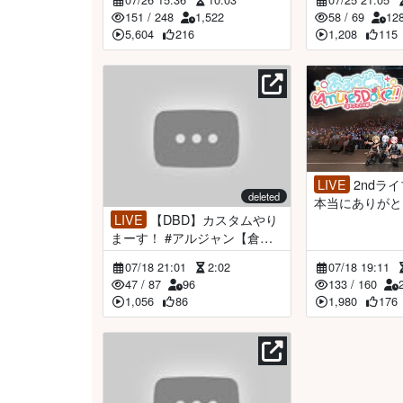
151
/
248
1,522
58
/
69
12
5,604
216
1,208
115
LIVE
2ndライブ振り返り💛
deleted
本当にありがと
LIVE
【DBD】カスタムやり
た！！！！【倉
まーす！ #アルジャン【倉持
京子】
07/18 21:01
2:02
07/18 19:11
47
/
87
96
133
/
160
1,056
86
1,980
176