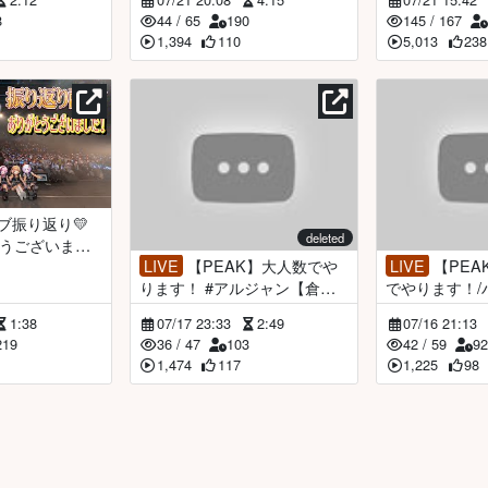
8
44
/
65
190
145
/
167
1,394
110
5,013
238
deleted
うございまし
LIVE
【PEAK】大人数でや
LIVE
【PEAK】運動家三人
持京子】
ります！ #アルジャン【倉持
でやります！/
京子】
さとらん #ア
1:38
07/17 23:33
2:49
07/16 21:13
京子】
219
36
/
47
103
42
/
59
9
1,474
117
1,225
98