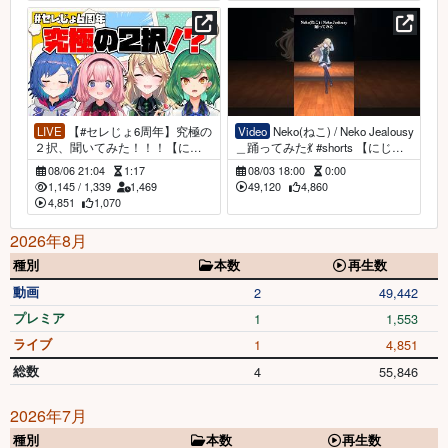
LIVE
【#セレじょ6周年】究極の
Video
Neko(ねこ) / Neko Jealousy
２択、聞いてみた！！！【にじ
＿踊ってみた💃 #shorts 【にじさ
さんじ/東堂コハク】
んじ/東堂コハク】
08/06 21:04
1:17
08/03 18:00
0:00
1,145
/
1,339
1,469
49,120
4,860
4,851
1,070
2026年8月
種別
本数
再生数
動画
2
49,442
プレミア
1
1,553
ライブ
1
4,851
総数
4
55,846
2026年7月
種別
本数
再生数