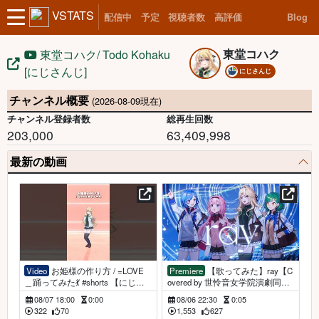
VSTATS
配信中
予定
視聴者数
高評価
Blog
東堂コハク
東堂コハク/ Todo Kohaku
[にじさんじ]
にじさんじ
チャンネル概要
(2026-08-09現在)
チャンネル登録者数
総再生回数
203,000
63,409,998
最新の動画
Video
お姫様の作り方 / =LOVE
Premiere
【歌ってみた】ray【C
＿踊ってみた💃 #shorts 【にじさ
overed by 世怜音女学院演劇同好
んじ/東堂コハク】
会 /にじさんじ】
08/07 18:00
0:00
08/06 22:30
0:05
322
70
1,553
627