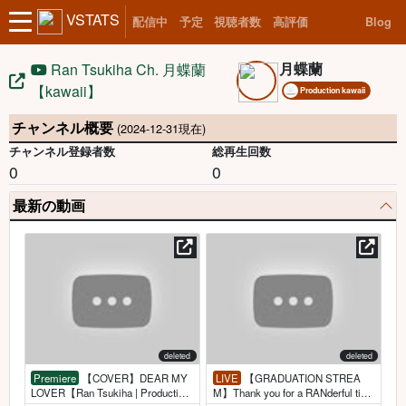
VSTATS
配信中
予定
視聴者数
高評価
Blog
月蝶蘭
Ran Tsukiha Ch. 月蝶蘭
【kawaii】
Production kawaii
チャンネル概要
(2024-12-31現在)
チャンネル登録者数
総再生回数
0
0
最新の動画
deleted
deleted
Premiere
【COVER】DEAR MY
LIVE
【GRADUATION STREA
LOVER【Ran Tsukiha | Production
M】Thank you for a RANderful tim