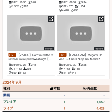
kawaii】
e!【Ran Tsukiha | Production kawai
09/01 10:30
0:04
09/01 06:54
3:34
i】
1,552
397
322
/
375
1,154
4,428
796
deleted
deleted
LIVE
【ZATSU】Don't mind the th
LIVE
【HANDCAM】Megami De
umbnail we're powerwashing!!【Ra
vice - 5.1 Asra Ninja Aoi Model Kit
n Tsukiha | Production kawaii】
【Ran Tsukiha】
08/30 07:27
2:41
08/28 07:30
2:28
71
/
113
193
47
/
61
118
660
163
511
141
2024年9月
種別
本数
再生数
動画
-
-
プレミア
1
1,552
ライブ
1
4,428