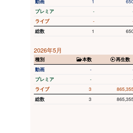
動画
1
65
プレミア
-
ライブ
-
総数
1
65
2026年5月
種別
本数
再生数
動画
-
プレミア
-
ライブ
3
865,35
総数
3
865,35