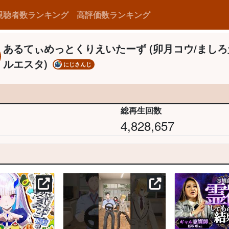
視聴者数ランキング
高評価数ランキング
あるてぃめっとくりえいたーず (卯月コウ/ましろ
ルエスタ)
にじさんじ
総再生回数
4,828,657