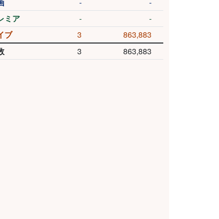
画
-
-
レミア
-
-
イブ
3
863,883
数
3
863,883