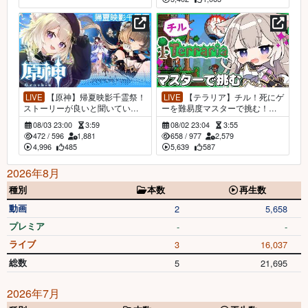
LIVE
【原神】帰夏映影千霊祭！
LIVE
【テラリア】チル！死にゲ
ストーリーが良いと聞いてい
ーを難易度マスターで挑む！骸
る！【Genshin Impact】【夜絆ニ
骨のボスが倒せないよぉ…！;; #1
08/03 23:00
3:59
08/02 23:04
3:55
ウ / NeoPorte (ネオポルテ) 】
0【Terraria】【夜絆ニウ / NeoPort
472
/
596
1,881
658
/
977
2,579
e (ネオポルテ) 】
4,996
485
5,639
587
2026年8月
種別
本数
再生数
動画
2
5,658
プレミア
-
-
ライブ
3
16,037
総数
5
21,695
2026年7月