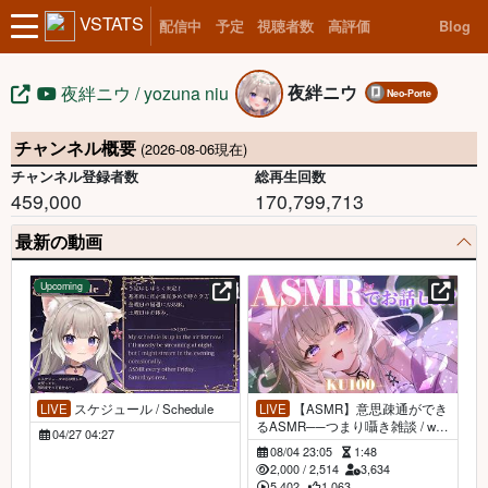
VSTATS
配信中
予定
視聴者数
高評価
Blog
夜絆ニウ
夜絆ニウ / yozuna niu
Neo-Porte
チャンネル概要
(2026-08-06現在)
チャンネル登録者数
総再生回数
459,000
170,799,713
最新の動画
Upcoming
LIVE
スケジュール / Schedule
LIVE
【ASMR】意思疎通ができ
るASMR──つまり囁き雑談 / whi
04/27 04:27
spers for sleep - KU100【夜絆ニウ
08/04 23:05
1:48
/ NeoPorte (ネオポルテ) 】
2,000
/
2,514
3,634
5,402
1,063