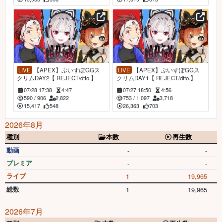
LIVE
【APEX】ぶいすぽGGス
LIVE
【APEX】ぶいすぽGGス
クリムDAY2【 REJECT/dtto.】
クリムDAY1【 REJECT/dtto.】
07/28 17:38
4:47
07/27 18:50
4:56
590
/
906
2,822
753
/
1,097
3,718
15,417
548
26,363
703
2026年8月
種別
本数
再生数
動画
-
-
プレミア
-
-
ライブ
1
19,965
総数
1
19,965
2026年7月