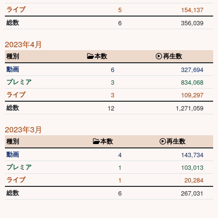
ライブ
5
154,137
総数
6
356,039
2023年4月
種別
本数
再生数
動画
6
327,694
プレミア
3
834,068
ライブ
3
109,297
総数
12
1,271,059
2023年3月
種別
本数
再生数
動画
4
143,734
プレミア
1
103,013
ライブ
1
20,284
総数
6
267,031