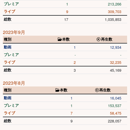
プレミア
1
213,266
ライブ
9
309,703
総数
17
1,035,853
2023年9月
種別
本数
再生数
動画
1
12,934
プレミア
-
-
ライブ
2
32,235
総数
3
45,169
2023年8月
種別
本数
再生数
動画
1
16,045
プレミア
1
153,537
ライブ
7
58,475
総数
9
228,057