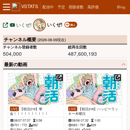
VSTATS
配信中
予定
視聴者数
高評価
Blog
いくぜ!
いくぜ!
個人
チャンネル概要
(2026-08-09現在)
チャンネル登録者数
総再生回数
504,000
487,600,193
最新の動画
LIVE
【朝活219】華
LIVE
【朝活218】ハッピーラッ
金！！！！！！！！！！
キー木曜日
08/07 07:37
0:58
08/06 07:32
1:00
701
/
772
582
683
/
797
629
2,554
277
2,683
306