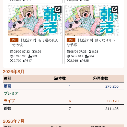
LIVE
【朝活217】もう週の真ん
LIVE
【朝活216】熱くなりそう
中かかあ
な予感
08/05 07:33
0:59
08/04 07:33
0:58
673
/
796
603
743
/
811
604
2,700
317
2,919
325
2026年8月
種別
本数
再生数
動画
1
275,255
プレミア
-
-
ライブ
6
36,170
総数
7
311,425
2026年7月