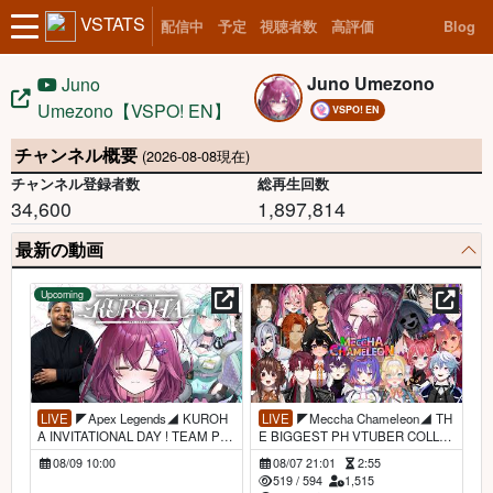
VSTATS
配信中
予定
視聴者数
高評価
Blog
Juno Umezono
Juno
Umezono【VSPO! EN】
VSPO! EN
チャンネル概要
(2026-08-08現在)
チャンネル登録者数
総再生回数
34,600
1,897,814
最新の動画
Upcoming
LIVE
◤Apex Legends◢ KUROH
LIVE
◤Meccha Chameleon◢ TH
A INVITATIONAL DAY ! TEAM PR
E BIGGEST PH VTUBER COLLA
EDAFURS ! | #FurTheWin #JunoU
B IN HISTORY? | #JunoUmezono #
08/09 10:00
08/07 21:01
2:55
mezono #VSPOEN
VSPOEN
519
/
594
1,515