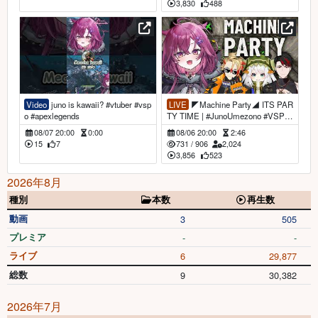
3,830
488
Video
juno is kawaii? #vtuber #vsp
LIVE
◤Machine Party◢ ITS PAR
o #apexlegends
TY TIME | #JunoUmezono #VSPO
EN
08/07 20:00
0:00
08/06 20:00
2:46
15
7
731
/
906
2,024
3,856
523
2026年8月
種別
本数
再生数
動画
3
505
プレミア
-
-
ライブ
6
29,877
総数
9
30,382
2026年7月