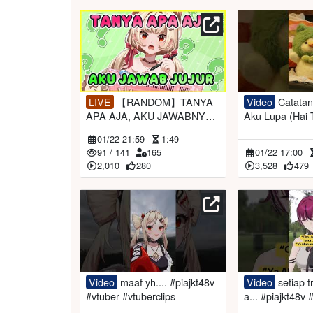
LIVE
【RANDOM】TANYA
Video
Catatan 01 | Kadang
APA AJA, AKU JAWABNYA J
Aku Lupa (Hai Tetangga) - Pi
UJUR
a JKT48V feat.
01/22 21:59
1:49
#KALoborasiPi
91
/
141
165
01/22 17:00
2,010
280
3,528
479
Video
maaf yh.... #piajkt48v
Video
setiap trio pasti puny
#vtuber #vtuberclips
a... #piajkt48v #t
uber #vtubercli