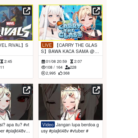
LIVE
【CARRY THE GLAS
S】BAWA KACA SAMA @O
NShannon_​
2:45
01/08 20:59
2:07
211
108
/
164
228
2,995
368
Video
Jangan lupa berdoa g
er #piajkt48v #
usy #piajkt48v #vtuber #