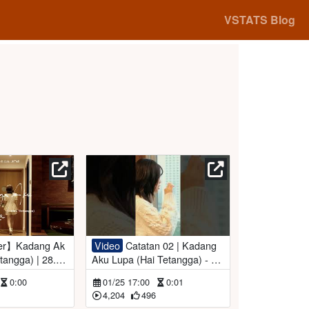
VSTATS Blog
Video
Catatan 02 | Kadang
tangga) | 28.0
Aku Lupa (Hai Tetangga) - Pi
a JKT48V feat. Lulu JKT48 |
0:00
01/25 17:00
0:01
#KALoborasiPiaLulu
4,204
496