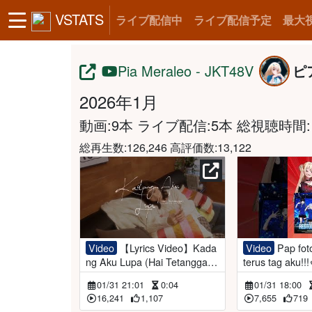
VSTATS
ライブ配信中
ライブ配信予定
最大
Pia Meraleo - JKT48V
ピ
2026年1月
動画:9本 ライブ配信:5本
総視聴時間:1
総再生数:126,246 高評価数:13,122
Video
【Lyrics Video】Kada
Video
Pap foto pake bajunya
ng Aku Lupa (Hai Tetangga) -
terus tag aku!!!
Pia JKT48V feat. LULU JKT4
kizaruxjkt48v
01/31 21:01
0:04
01/31 18:00
8【Original Song】
16,241
1,107
7,655
719