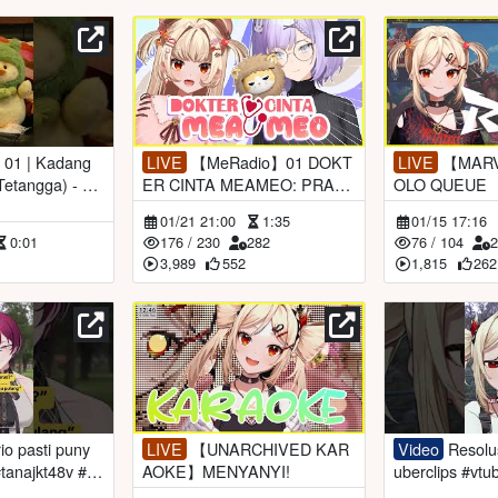
LIVE
【MeRadio】01 DOKT
LIVE
【MARVEL RIVAL】S
ER CINTA MEAMEO: PRAKT
OLO QUEUE
 Lulu JKT48 |
EK PERTAMA DI 2026 with a
01/21 21:00
1:35
01/15 17:16
aLulu
sisten @ElaineCelestia
0:01
176
/
230
282
76
/
104
3,989
552
1,815
262
LIVE
【UNARCHIVED KAR
Video
Resolusi? apa itu? #vt
anajkt48v #vt
AOKE】MENYANYI!
uberclips #vtub
ps
anime