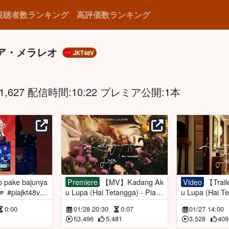
視聴者数ランキング
高評価数ランキング
ア・メラレオ
JKT48V
,627 配信時間:10:22 プレミア公開:1本
Premiere
【MV】Kadang Ak
Video
【Trailer】Kadang Ak
🫵 #piajkt48v #
u Lupa (Hai Tetangga) - Pia J
u Lupa (Hai Te
KT48V feat. LULU JKT48【Or
1.2026
0:00
01/28 20:30
0:07
01/27 14:00
iginal Song】
53,496
5,481
3,528
409