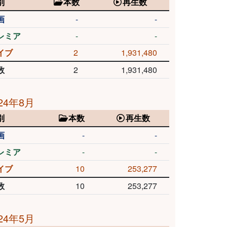
別
本数
再生数
画
-
-
レミア
-
-
イブ
2
1,931,480
数
2
1,931,480
24年8月
別
本数
再生数
画
-
-
レミア
-
-
イブ
10
253,277
数
10
253,277
24年5月