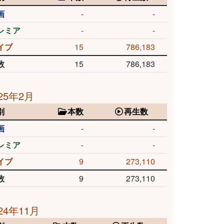
画
-
-
レミア
-
-
イブ
15
786,183
数
15
786,183
25年2月
別
本数
再生数
画
-
-
レミア
-
-
イブ
9
273,110
数
9
273,110
24年11月