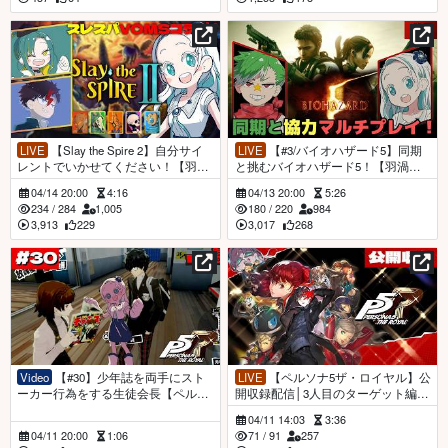
LIVE
【Slay the Spire 2】自分サイ
LIVE
【#3/バイオハザード5】同期
レントでいかせてください！【羽渦
と挑むバイオハザード5！【羽渦ミ
ミウネル/植峰ノルジュ/未知又バト
ウネル/大門地リューゴン/#リューネ
04/14 20:00
4:16
04/13 20:00
5:26
ヤ】
ル 】
234
/
284
1,005
180
/
220
984
3,913
229
3,017
268
Video
【#30】少年誌を両手にスト
LIVE
【ペルソナ5ザ・ロイヤル】公
ーカー行為をする生徒会長【ペルソ
開収録配信│3人目のターゲット編
ナ５ ザ・ロイヤル/羽渦ミウネル】
【羽渦ミウネル】
04/11 14:03
3:36
04/11 20:00
1:06
71
/
91
257