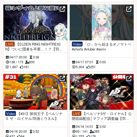
LIVE
【ELDEN RING NIGHTREIG
Video
「ひ」から始まるオノマトペ
N】ついに隠者を卒業…！？【羽渦
#shorts #vtuber #asmr
ミウネル/ #見ルネル 】
04/17 20:00
3:36
138
/
173
500
04/17 07:01
0:00
1,667
181
5,304
251
Video
【#31】探偵王子【ペルソナ
LIVE
【ペルソナ5ザ・ロイヤル】公
５ ザ・ロイヤル/羽渦ミウネル】
開収録配信│マフィア調査編【羽渦
ミウネル】
04/16 14:01
3:02
04/16 20:00
0:52
93
/
141
285
437
64
1,253
178