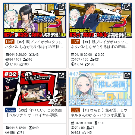
LIVE
【#2】既プレイがボロクソに
LIVE
【#1】既プレイがボロクソに
ネタバレしながらやるはずの逆転裁
ネタバレしながらやるはずの逆転裁
判3！/第2話【羽渦ミウネル/ #見ルネ
判3！【羽渦ミウネル/ #見ルネル 】
04/19 20:00
3:43
04/18 20:00
3:55
ル 】
84
/
101
316
107
/
135
421
1,193
183
1,674
188
Video
【#32】守りたい、この笑顔
LIVE
【#ミウらじ 】第47回、ミウ
【ペルソナ５ ザ・ロイヤル/羽渦ミ
ネルさんのゆる～いラジオ風配信！
ウネル】
【羽渦ミウネル】
04/18 00:00
1:06
04/18 12:01
0:49
70
/
90
77
456
71
693
145