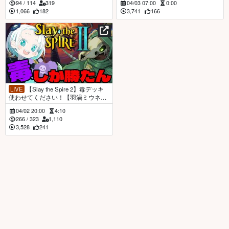
94
/
114
319
04/03 07:00
0:00
1,066
182
3,741
166
LIVE
【Slay the Spire 2】毒デッキ
使わせてください！【羽渦ミウネ
ル】
04/02 20:00
4:10
266
/
323
1,110
3,528
241