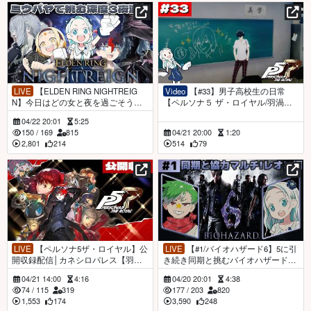
LIVE
【ELDEN RING NIGHTREIG
Video
【#33】男子高校生の日常
N】今日はどの女と夜を過ごそうか
【ペルソナ５ ザ・ロイヤル/羽渦ミ
な🎶【羽渦ミウネル/#ミウパヤ 】
ウネル】
04/22 20:01
5:25
150
/
169
815
04/21 20:00
1:20
2,801
214
514
79
LIVE
【ペルソナ5ザ・ロイヤル】公
LIVE
【#1/バイオハザード6】5に引
開収録配信│カネシロパレス【羽渦
き続き同期と挑むバイオハザード
ミウネル】
6！レオン編！【羽渦ミウネル/大門
04/21 14:00
4:16
04/20 20:01
4:38
地リューゴン/#リューネル 】
74
/
115
319
177
/
203
820
1,553
174
3,590
248