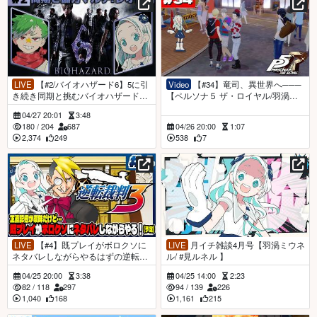
LIVE
【#2/バイオハザード6】5に引
Video
【#34】竜司、異世界へ───
き続き同期と挑むバイオハザード
【ペルソナ５ ザ・ロイヤル/羽渦ミ
6！【羽渦ミウネル/大門地リューゴ
ウネル】
04/27 20:01
3:48
ン/#リューネル 】
180
/
204
687
04/26 20:00
1:07
2,374
249
538
7
LIVE
【#4】既プレイがボロクソに
LIVE
月イチ雑談4月号【羽渦ミウネ
ネタバレしながらやるはずの逆転裁
ル/ #見ルネル 】
判3！/第2話2回目法廷【羽渦ミウネ
04/25 20:00
3:38
04/25 14:00
2:23
ル/ #見ルネル 】
82
/
118
297
94
/
139
226
1,040
168
1,161
215