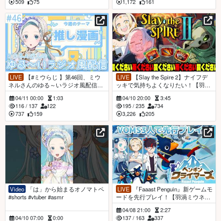
509
75
1,172
161
LIVE
【#ミウらじ 】第46回、ミウ
LIVE
【Slay the Spire 2】ナイフデ
ネルさんのゆる～いラジオ風配信！
ッキで気持ちよくなりたい！【羽渦
【羽渦ミウネル】
ミウネル/善額サンパロー】
04/11 00:00
1:03
04/10 20:00
3:45
116
/
137
122
195
/
235
734
737
159
3,226
205
Video
「は」から始まるオノマトペ
LIVE
『Faaast Penguin』新ゲームモ
#shorts #vtuber #asmr
ードを先行プレイ！【羽渦ミウネル/
善額サンパロー/未知又バトヤ】
04/08 21:00
2:27
04/10 07:00
0:00
137
/
163
337