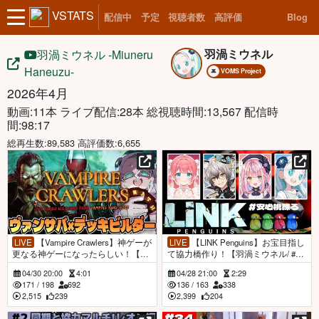
VSTATS
配信中
予定
視聴者数
高評価
Blog
羽渦ミウネル
羽渦ミウネル -Miuneru
Haneuzu-
VOMS Project
2026年4月
動画:11本 ライブ配信:28本
総視聴時間:13,567 配信時
間:98:17
総再生数:89,583 高評価数:6,655
LIVE
【Vampire Crawlers】神ゲーが
LIVE
【LINK Penguins】お宝目指し
更なる神ゲーになったらしい！【羽
て協力橋作り！【羽渦ミウネル/ #安
渦ミウネル/#見ルネル 】
心桃練る 】
04/30 20:00
4:01
04/28 21:00
2:29
171
/
198
692
136
/
163
338
2,515
239
2,399
204