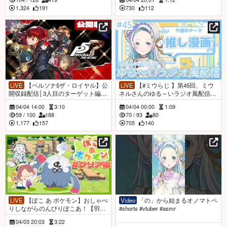
1,324
191
730
112
LIVE
【ペルソナ5ザ・ロイヤル】公
LIVE
【#ミウらじ 】第45回、ミウ
開収録配信│3人目のターゲット編
ネルさんのゆる～いラジオ風配信！
【羽渦ミウネル】
【羽渦ミウネル】
04/04 14:00
3:10
04/04 00:00
1:09
59
/
100
188
70
/
93
80
1,177
157
705
140
LIVE
【ぽこ あ ポケモン】おしゃべ
Video
「の」から始まるオノマトペ
りしながらのんびりぽこあ！【羽渦
#shorts #vtuber #asmr
ミウネル/#見ルネル 】
04/03 20:03
3:22