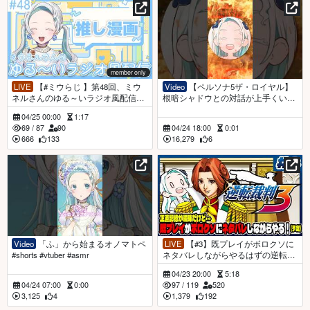
member only
LIVE
【#ミウらじ 】第48回、ミウ
Video
【ペルソナ5ザ・ロイヤル】
ネルさんのゆる～いラジオ風配信！
根暗シャドウとの対話が上手くいか
【羽渦ミウネル】
ずガチ焚きする羽渦ミウネルさん
04/25 00:00
1:17
【切り抜き】
69
/
87
90
04/24 18:00
0:01
666
133
16,279
6
Video
「ふ」から始まるオノマトペ
LIVE
【#3】既プレイがボロクソに
#shorts #vtuber #asmr
ネタバレしながらやるはずの逆転裁
判3！/第2話法廷【羽渦ミウネル/ #見
04/23 20:00
5:18
ルネル 】
04/24 07:00
0:00
97
/
119
520
3,125
4
1,379
192