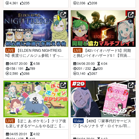
4,361
235
2,036
208
LIVE
【ELDEN RING NIGHTREIG
LIVE
【#2/バイオハザード5】同期
N】夜渡りにノルジュ参戦！ずっと
と挑むバイオハザード5！【羽渦ミ
ピ〇ミンだったミウバトが初心者を
ウネル/大門地リューゴン/#リューネ
04/07 20:00
4:58
04/06 20:00
4:04
導く…！？【羽渦ミウネル/植峰ノル
ル 】
158
/
191
789
201
/
232
820
ジュ/善額サンパロー/未知又バト
2,590
266
3,140
267
ヤ】
LIVE
【ぽこ あ ポケモン】クリア後
Video
【#29】♡家事代行サービス
も楽しすぎるゲームをやるぽこ【羽
♡【ペルソナ５ ザ・ロイヤル/羽渦
渦ミウネル/#見ルネル 】
ミウネル】
04/05 20:01
4:02
104
/
128
419
04/04 20:01
1:12