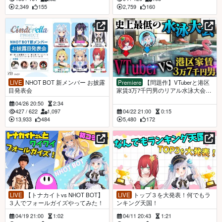
2,349
155
2,759
160
LIVE
NHOT BOT 新メンバー お披露
Premiere
【問題作】VTuberと港区
目発表会
家賃3万7千円男のリアル水泳大会が
エゲつないから逆に見て欲しい【神
04/26 20:50
2:34
楽めあ 緋赤エリオ NHOT BOT】
427
/
622
1,097
04/22 21:00
0:15
【キャンプ③/5】
13,933
484
5,480
172
LIVE
【トナカイトvs NHOT BOT】
LIVE
トップ３を大発表！何でもラ
３人でフォールガイズやってみた！
ンキング天国！
04/19 21:00
1:02
04/11 20:43
1:21