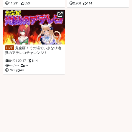
11,291
553
2,906
114
LIVE
鬼企画！その場でいきなり地
獄のアテレコチャレンジ！
04/01 20:47
1:14
---
/
---
---
760
49