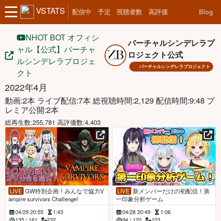
VSTATS
配信中
予定
視聴者数
高評価
Blog
NHOT BOT オフィシ
バーチャルシンデレラプ
ャル【公式】バーチャ
ロジェクト公式
ルシンデレラプロジェ
バーチャルシンデレラプロジェクト
クト
2022年4月
動画:2本 ライブ配信:7本
総視聴時間:2,129 配信時間:9:48 プ
レミア公開:2本
総再生数:255,781 高評価数:4,403
LIVE
GW特別企画！みんなで協力V
LIVE
新メンバーだけの初配信！第
ampire survivors Challenge!
一印象分析ゲーム
04/29 20:55
1:43
04/28 20:49
1:06
135
/
161
232
94
/
120
103