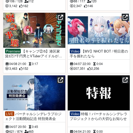
106
/
128
112
88
/
117
120
3,142
162
2,347
146
Premiere
【キャンプ②/5】港区家
Video
【MV】NHOT BOT / 明日君の
賃3万7千円男とVTuberアイドルが料
手を握れたなら
理に挑戦したらシャレにならない仕
04/08 21:00
0:17
04/07 22:00
0:04
上がりに【神楽めあ 緋赤エリオ】
3,463
152
207,351
2,256
LIVE
バーチャルシンデレラプロジ
Video
特報！バーチャルシンデレラ
ェクト活動開始記念 特別発表会
プロジェクトからの大切なお知らせ
04/07 20:50
0:45
621
/
874
465
04/04 21:00
0:00