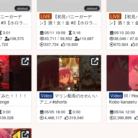
deleted
deleted
LIVE
【初見バニーガーデ
LIVE
【初見バニーガーデ
 #3【ホロライ
ン】酒！女！金 #2【ホロライ
ン】酒！女！金
＆アンジュ・カ
ブ/宝鐘マリン＆アンジュ・カ
ブ/宝鐘マリン
3:01
05/11 19:59
3:16
05/10 20:00
タバレあり※
トリーナ】※ネタバレあり※
トリーナ】※ネ
57
108,573
33,711
/
39,552
110,687
38,046
/
47,6
8,723
537,734
19,930
670,924
2
Video
マリン船長のかわいい
Video
III / Houshou Marine &
lenge
アニメ#shorts
Kobo kanaeru 
0:00
05/05 18:00
0:00
05/04 12:00
139,028
4,466,117
319,040
2,396,899