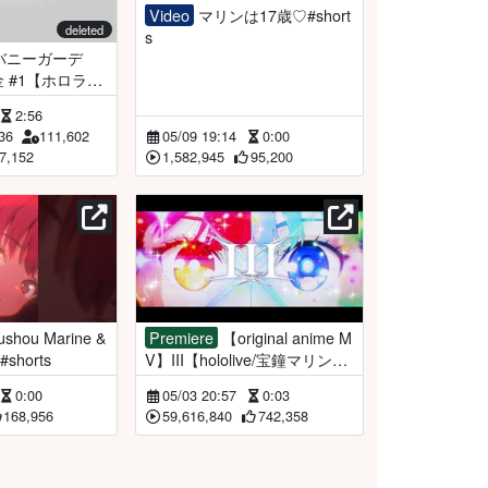
Video
マリンは17歳♡#short
deleted
s
 #1【ホロライ
＆アンジュ・カ
2:56
タバレあり※
36
111,602
05/09 19:14
0:00
7,152
1,582,945
95,200
Premiere
【original anime M
#shorts
V】III【hololive/宝鐘マリン＆
こぼ・かなえる】
0:00
05/03 20:57
0:03
168,956
59,616,840
742,358