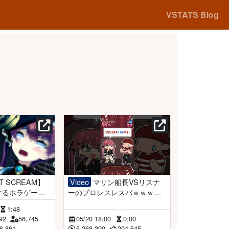
VSTATS Blog
Video
マリン船長VSリスナ
するホラゲーを
ーのプロレスレスバｗｗｗｗ
ロライブ/宝鐘
ｗ#shorts
1:48
92
56,745
05/20 18:00
0:00
6,861
5,268,390
204,645