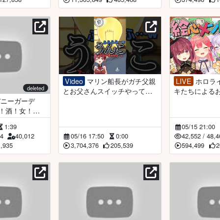
Video
マリン船長がガチ父親
LIVE
ホロライブ絵心自信ネ
deleted
とお父さんスイッチやってみ
キたちによる
た結果ｗｗｗｗ#shorts
【ホロライブ/
！！酒！女！金
宝鐘マリン＆ア
1:39
05/15 21:00
ーナ】※ネタバ
24
40,012
05/16 17:50
0:00
42,552
/
48,4
1,935
3,704,376
205,539
594,499
2