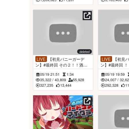
deleted
LIVE
【初見バニーガーデ
LIVE
【初見バニーガーデ
ン】#最終回 その２！！酒！
ン】#最終回 
女！金 【ホロライブ/宝鐘マリ
【ホロライブ/
05/19 21:51
1:34
05/19 19:59
ン＆アンジュ・カトリーナ】※
ンジュ・カトリ
35,322
/
43,809
55,928
24,007
/
32,6
ネタバレあり※
レあり※
327,235
13,444
292,328
1