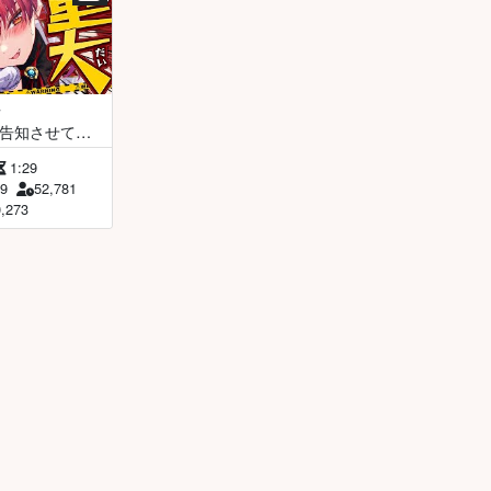
告知させてい
！！！【ホロ
1:29
リン】
79
52,781
0,273