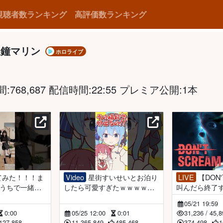
視聴者数ランキング
高評価数ランキング
宝鐘マリン
ホロライブ
768,687 配信時間:22:55 プレミア公開:1本
Video
星街すいせいとお泊り
LIVE
【DON'T SCREAM】
うちで一緒に♪
したら可愛すぎたｗｗｗｗｗ
叫んだら終了
ｗｗ#shorts
クリアする【ホ
05/21 19:59
マリン】
0:00
05/25 12:00
0:01
31,236
/
45,8
127,858
11,365,849
485,468
374,498
1