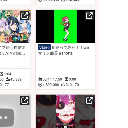
Video
III踊ってみた！！GB
おえかきの森
マリン船長 #shorts
宝鐘マリン】
1:04
60
45,389
05/14 17:50
0:00
0,177
4,822,086
310,170