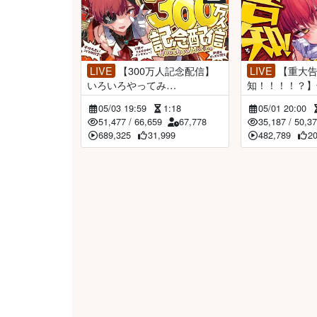
LIVE
【300万人記念配信】
LIVE
【重大告
いろいろやってみ
知！！！！？】
た！！！！！！【ホロライブ/
ただきます！！
05/03 19:59
1:18
05/01 20:00
宝鐘マリン】
ライブ/宝鐘マ
51,477
/
66,659
67,778
35,187
/
50,3
689,325
31,999
482,789
2