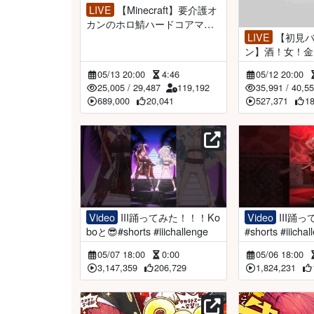
LIVE
【Minecraft】要介護オ
カンのホロ鯖ハードコアマイ
LIVE
【初見バニーガーデ
クラ【ホロライブ/宝鐘マリ
ン】酒！女！金
ン】
ブ/宝鐘マリン
05/13 20:00
4:46
05/12 20:00
トリーナ】※ネ
25,005
/
29,487
119,192
35,991
/
40,5
689,000
20,041
527,371
1
Video
III踊ってみた！！！Ko
Video
III踊ってみた！！！！
boと😎#shorts #iiichallenge
#shorts #iiichal
05/07 18:00
0:00
05/06 18:00
3,147,359
206,729
1,824,231