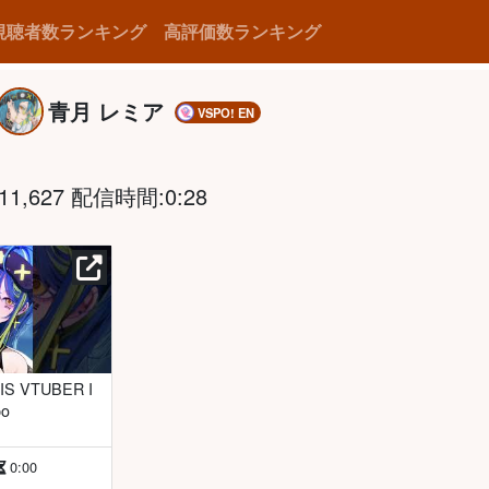
視聴者数ランキング
高評価数ランキング
青月 レミア
VSPO! EN
1,627 配信時間:0:28
po
0:00