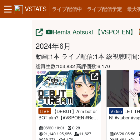
VSTATS
ライブ配信中
ライブ配信予定
最大
Remia Aotsuki 【VSPO! EN】
2024年6月
動画:1本 ライブ配信:1本
総視聴時間:1
総再生数:103,832 高評価数:6,170
LIVE
【DEBUT】Aim bot or
Video
LET THIS VTUBER I
BOT aim?【#VSPOEN #Remi
N! #vtuber #vs
aAotsuki】
06/30 10:01
0:28
21,140
/
25,956
11,627
06/26 05:56
88,371
6,170
15,461
---