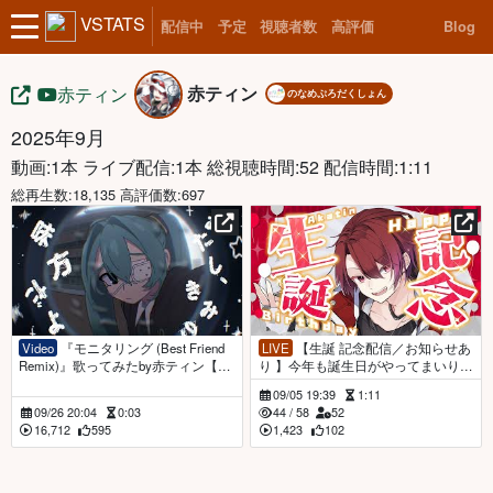
VSTATS
配信中
予定
視聴者数
高評価
Blog
赤ティン
赤ティン
のなめぷろだくしょん
2025年9月
動画:1本 ライブ配信:1本
総視聴時間:52 配信時間:1:11
総再生数:18,135 高評価数:697
Video
『モニタリング (Best Friend
LIVE
【生誕 記念配信／お知らせあ
Remix)』歌ってみたby赤ティン【co
り 】今年も誕生日がやってまいりま
ver】
した【 のなめぷろだくしょん／赤テ
09/05 19:39
1:11
ィン 】
09/26 20:04
0:03
44
/
58
52
16,712
595
1,423
102