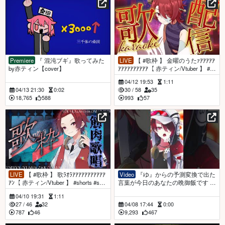
Premiere
『 混沌ブギ』歌ってみた
LIVE
【 #歌枠 】 金曜のうたｧｱｱｱｱｱ
by赤ティン【cover】
ｱｱｱｱｱｱｱｱｱｱ【 赤ティン/Vtuber 】 #sh
orts #short #vtuber
04/12 19:53
1:11
04/13 21:30
0:02
30
/
58
35
18,765
588
993
57
LIVE
【 #歌枠 】 歌ﾗｵﾗｱｱｱｱｱｱｱｱｱｱｱ
Video
『ゆ』からの予測変換で出た
ｱﾝ【 赤ティン/Vtuber 】 #shorts #sho
言葉が今日のあなたの晩御飯です #
rt #vtuber
イガク #原口沙輔 #ボカロ #おすすめ
04/10 19:31
1:11
27
/
46
32
04/08 17:44
0:00
787
46
9,293
467