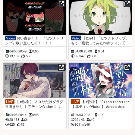
Video
おい古参！！！『セツナトリ
Video
【2024】『セツナトリップ』
ップ』歌い直したぞ！！！！！
もう一度歌ってみたby赤ティン【co
ver】
04/06 20:49
0:00
04/06 20:00
0:04
13,187
772
32,547
980
LIVE
【 #歌枠 】 ３０分だけダラダ
LIVE
【 #歌枠 】 ﾄﾞﾋｬｱｱｱｱｱｱｱｱｱｱｱｱ
ラ弾き語り【 赤ティン/Vtuber 】 #sh
【 赤ティン/Vtuber 】 #shorts #short
orts #short #vtuber
#vtuber
04/05 20:14
0:45
04/03 20:21
1:20
28
/
38
21
29
/
43
40
625
45
901
46