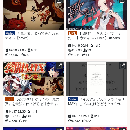
Video
『 鬼ノ宴』歌ってみたby赤
LIVE
【 #歌枠 】 きんようび う
ティン【cover】
た 【 赤ティン/Vtuber 】 #shorts #s
hort #vtuber
04/19 20:06
1:10
04/20 21:05
0:03
25
/
39
29
15,097
609
1,041
41
LIVE
【公開MIX】ゆうくの『鬼の
Video
『イガク』アカペラでハモり
宴』を最強に仕上げるぜ【赤ティン/
MAXにしてみたけどどう？ #イガク
Vtuver】#shorts #縦型配信 #Vtuber
#原口沙輔 #アカペラ
04/17 22:35
1:49
79
/
112
145
04/17 17:59
0:00
3,686
144
8,732
422