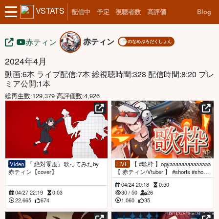
VSTATS
配信中
予定
視聴者数
高評価
Blog
赤ティン
赤ティン
のなめぷろだくしょん
2024年4月
動画:6本 ライブ配信:7本
総視聴時間:328 配信時間:8:20 プレ
ミア公開:1本
総再生数:129,379 高評価数:4,926
Video
『 絶対零度』歌ってみたby
LIVE
【 #歌枠 】ogyaaaaaaaaaaaaaa
赤ティン【cover】
【 赤ティン/Vtuber 】 #shorts #short
#vtuber
04/24 20:18
0:50
04/27 22:19
0:03
30
/
50
26
22,665
674
1,060
35