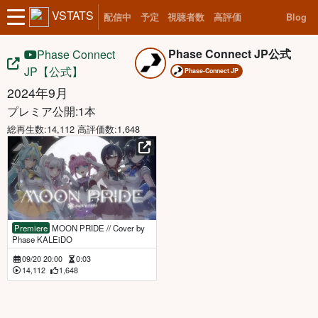
VSTATS
配信中
予定
視聴者数
高評価
Blog
Phase Connect JP公式
Phase Connect
JP【公式】
Phase-Connect JP
2024年9月
プレミア公開:1本
総再生数:14,112 高評価数:1,648
Premiere
MOON PRIDE // Cover by
Phase KALEiDO
09/20 20:00
0:03
14,112
1,648