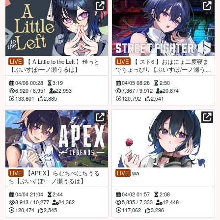
LIVE
【 A Little to the Left 】ﾁﾙっと
LIVE
【 スト6 】おはにょ二度寝ま
【ぶいすぽ/一ノ瀬うるは】
でちょっぴり【ぶいすぽ/一ノ瀬うる
は】
04/06 00:28
3:19
04/05 08:28
2:50
6,920
/
8,951
22,953
7,367
/
9,912
20,874
133,801
2,885
120,792
2,541
LIVE
【APEX】らむちべにちうる
LIVE
wa
ち【ぶいすぽ/一ノ瀬うるは】
04/04 21:04
2:44
04/02 01:57
2:08
8,913
/
10,277
24,362
5,835
/
7,333
12,448
120,474
2,545
117,062
3,296