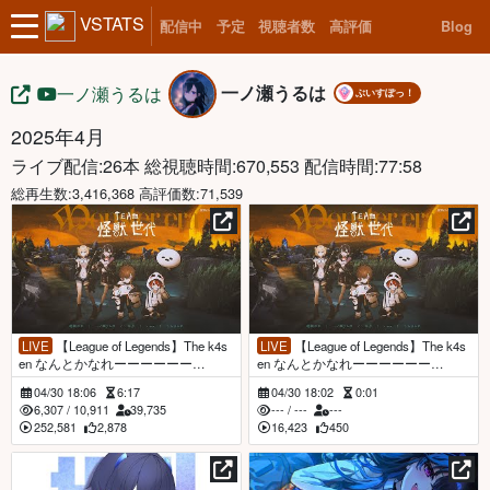
VSTATS
配信中
予定
視聴者数
高評価
Blog
一ノ瀬うるは
一ノ瀬うるは
ぶいすぽっ！
2025年4月
ライブ配信:26本
総視聴時間:670,553 配信時間:77:58
総再生数:3,416,368 高評価数:71,539
LIVE
【League of Legends】The k4s
LIVE
【League of Legends】The k4s
en なんとかなれーーーーーー
en なんとかなれーーーーーー
ー！！！！！！視点【ぶいすぽ/一ノ
ー！！！！！！視点【ぶいすぽ/一ノ
04/30 18:06
6:17
04/30 18:02
0:01
瀬うるは】
瀬うるは】
6,307
/
10,911
39,735
---
/
---
---
252,581
2,878
16,423
450