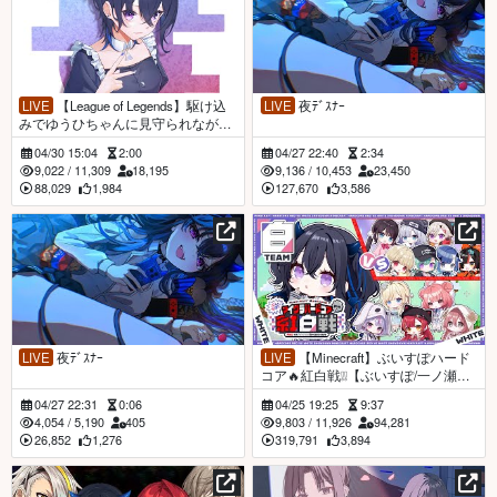
LIVE
【League of Legends】駆け込
LIVE
夜ﾃﾞｽﾅｰ
みでゆうひちゃんに見守られながら
森なう。【ぶいすぽ/一ノ瀬うるは】
04/30 15:04
2:00
04/27 22:40
2:34
9,022
/
11,309
18,195
9,136
/
10,453
23,450
88,029
1,984
127,670
3,586
LIVE
夜ﾃﾞｽﾅｰ
LIVE
【Minecraft】ぶいすぽハード
コア🔥紅白戦❕❕【ぶいすぽ/一ノ瀬う
るは】
04/27 22:31
0:06
04/25 19:25
9:37
4,054
/
5,190
405
9,803
/
11,926
94,281
26,852
1,276
319,791
3,894