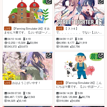
LIVE
【Farming Simulator 25】すみ
LIVE
【 スト6 】
ませんマ農です。【ぶいすぽ/一ノ瀬
で、、、、、、、、でない【ぶいす
うるは】
ぽ/一ノ瀬うるは】
04/10 14:46
4:19
04/09 11:27
3:08
12,252
/
15,329
53,094
6,958
/
8,177
21,919
243,372
3,673
139,666
2,756
LIVE
おはようございやす！
LIVE
【Farming Simulator 25】こん
にちはマ農です。【ぶいすぽ/一ノ瀬
うるは】
04/09 07:00
1:56
04/06 14:28
5:09
6,487
/
7,570
12,543
17,626
/
20,888
90,778
94,325
3,145
319,084
4,656