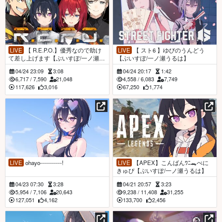
LIVE
【 R.E.P.O.】優秀なので助け
LIVE
【 スト6 】ゆびのうんどう
て差し上げます【ぶいすぽ/一ノ瀬う
【ぶいすぽ/一ノ瀬うるは】
るは】
04/24 23:09
3:08
04/24 20:17
1:42
6,717
/
7,590
21,048
4,558
/
6,083
7,749
117,626
3,016
67,250
1,774
LIVE
ohayo-----------!
LIVE
【APEX】こんばんﾜﾆ🐊べに
きゅぴ【ぶいすぽ/一ノ瀬うるは】
04/23 07:30
3:28
04/21 20:57
3:23
5,954
/
7,106
20,643
9,238
/
11,408
31,255
127,051
4,162
133,700
2,456