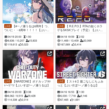
LIVE
【#一ノ瀬うるは6周年】つ、
LIVE
【 R.E.P.O.】RTAの如くホラ
ついに・・6周年！！！！【ぶいす
ゲをSKSKプレイ（予定）【ぶいす
ぽ/一ノ瀬うるは】
ぽ/一ノ瀬うるは】
04/19 20:00
1:50
04/18 19:59
2:52
8,636
/
10,207
15,833
11,469
/
13,409
33,069
119,613
5,023
167,069
3,414
LIVE
【WARZONE】ボドカップ❕ｷﾁ
LIVE
【 スト6 】腹ごなしにちょみ
ｬ～!(^^)!【ぶいすぽ/一ノ瀬うるは】
っと【ぶいすぽ/一ノ瀬うるは】
04/16 20:03
3:38
04/16 16:53
1:30
8,062
/
9,515
29,428
6,030
/
7,718
9,146
114,338
2,014
67,465
1,691