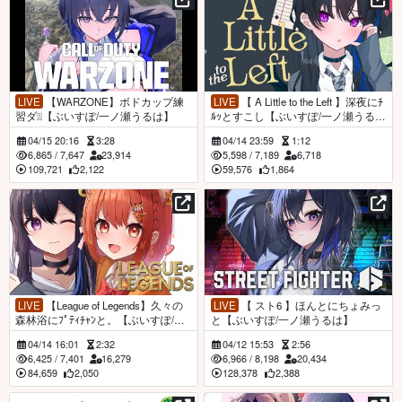
LIVE
【WARZONE】ボドカップ練
LIVE
【 A Little to the Left 】深夜にﾁ
習ダ❕❕【ぶいすぽ/一ノ瀬うるは】
ﾙｯとすこし【ぶいすぽ/一ノ瀬うる
は】
04/15 20:16
3:28
04/14 23:59
1:12
6,865
/
7,647
23,914
5,598
/
7,189
6,718
109,721
2,122
59,576
1,864
LIVE
【League of Legends】久々の
LIVE
【 スト6 】ほんとにちょみっ
森林浴にﾌﾟﾃｨﾁｬﾝと。【ぶいすぽ/一
と【ぶいすぽ/一ノ瀬うるは】
ノ瀬うるは】
04/14 16:01
2:32
04/12 15:53
2:56
6,425
/
7,401
16,279
6,966
/
8,198
20,434
84,659
2,050
128,378
2,388