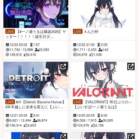
LIVE
【#一ノ瀬うるは爆誕2025】ヤ
LIVE
４んだ枠
ッター！！！！！誕生日ダ
ー！！！！！！！【ぶいすぽ】
12/23 20:02
1:57
12/22 21:00
0:05
11,742
/
13,998
23,093
1,711
/
2,433
142
149,912
6,416
24,676
1,036
LIVE
#01【Detroit: Become Human】
LIVE
【VALORANT】昨日ぶりの～
5年半越しに未来を変えに【ぶいす
【ぶいすぽ/一ノ瀬うるは】
ぽ/一ノ瀬うるは】
12/21 20:05
3:41
12/20 20:05
6:00
9,921
/
12,494
36,874
6,526
/
7,915
39,265
156,314
3,603
124,576
2,156