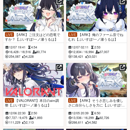
LIVE
【ARK】ご注文はどの恐竜で
LIVE
【ARK】俺のファーム音でね
すか？【ぶいすぽ/一ノ瀬うるは】
むれ【ぶいすぽ/一ノ瀬うるは】
12/07 19:41
4:54
12/07 02:11
2:53
16,428
/
18,516
80,774
12,834
/
16,994
37,007
254,087
4,228
138,421
3,021
LIVE
【VALORANT】本日のaim調
LIVE
【ARK】そうさ悲しみを優し
整【ぶいすぽ/一ノ瀬うるは】
さに自分らしさを力に【ぶいすぽ/一
ノ瀬うるは】
12/06 22:30
2:50
12/05 20:39
6:50
7,727
/
9,475
21,893
13,536
/
16,299
92,726
111,229
2,113
266,611
4,582