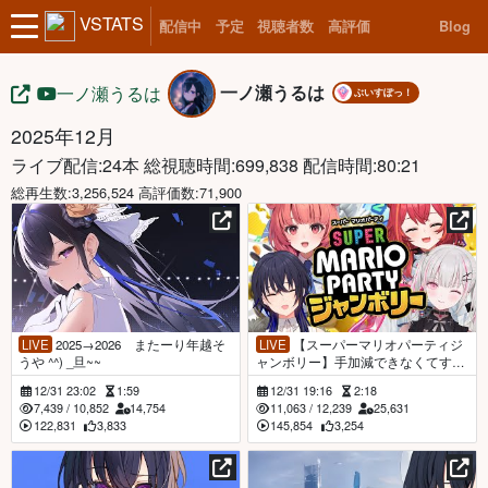
VSTATS
配信中
予定
視聴者数
高評価
Blog
一ノ瀬うるは
一ノ瀬うるは
ぶいすぽっ！
2025年12月
ライブ配信:24本
総視聴時間:699,838 配信時間:80:21
総再生数:3,256,524 高評価数:71,900
LIVE
2025→2026 またーり年越そ
LIVE
【スーパーマリオパーティジ
うや ^^) _旦~~
ャンボリー】手加減できなくてすま
んｗ視点【ぶいすぽ/一ノ瀬うるは】
12/31 23:02
1:59
12/31 19:16
2:18
7,439
/
10,852
14,754
11,063
/
12,239
25,631
122,831
3,833
145,854
3,254