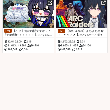
LIVE
【ARK】何の時間ですか？下
LIVE
【ArcRaiders】よちよちさせ
見の時間だ！！！！！【ぶいすぽ/一
てください🔰【ぶいすぽ/一ノ瀬うる
ノ瀬うるは】
は】
12/04 22:00
2:16
12/02 22:02
3:31
11,613
/
13,364
26,516
9,665
/
11,025
34,150
162,542
3,314
142,598
2,812