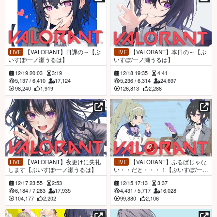
LIVE
【VALORANT】日課の～【ぶ
LIVE
【VALORANT】本日の～【ぶ
いすぽ/一ノ瀬うるは】
いすぽ/一ノ瀬うるは】
12/19 20:03
3:19
12/18 19:35
4:41
5,137
/
6,410
17,124
5,236
/
6,314
24,697
98,240
1,919
126,813
2,288
LIVE
【VALORANT】夜更けに失礼
LIVE
【VALORANT】ふるぱじゃな
します【ぶいすぽ/一ノ瀬うるは】
い・・だと・・・！【ぶいすぽ/一ノ
瀬うるは】
12/17 23:55
2:53
12/15 17:13
3:37
6,184
/
7,283
17,935
4,431
/
5,717
16,028
104,177
2,202
99,880
2,106