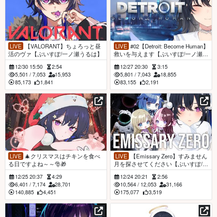
LIVE
【VALORANT】ちょろっと昼
LIVE
#02【Detroit: Become Human】
活のヴァ【ぶいすぽ/一ノ瀬うるは】
救いを与えます【ぶいすぽ/一ノ瀬う
るは】
12/30 15:50
2:54
12/27 20:30
3:15
5,501
/
7,053
15,953
5,801
/
7,043
18,855
85,173
1,841
83,155
2,191
LIVE
🎄クリスマスはチキンを食べ
LIVE
【Emissary Zero】すみません
る日ですよね～～🎅🎁
月を探させてください【ぶいすぽ/一
ノ瀬うるは】
12/25 20:37
4:29
12/24 20:21
2:56
6,401
/
7,174
28,701
10,564
/
12,053
31,166
140,885
4,451
175,077
3,519