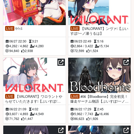
LIVE
ﾓｲｯｽ
LIVE
【VALORANT】ンヴァ❕【ぶい
すぽ/一ノ瀬うるは】
06/27 22:30
3:21
06/23 22:49
5:16
4,262
/
4,862
14,280
2,864
/
3,422
15,134
94,840
2,938
72,599
1,524
LIVE
【VALORANT】ワロラントや
LIVE
#06【Bloodborne】完全初見！
らせていただきます❕【ぶいすぽ/一
爆走ヤーナム物語【ぶいすぽ/一ノ瀬
ノ瀬うるは】
うるは】
06/22 21:09
4:02
06/22 17:29
2:45
3,607
/
4,893
14,549
5,962
/
7,743
16,496
71,762
1,447
86,623
1,926