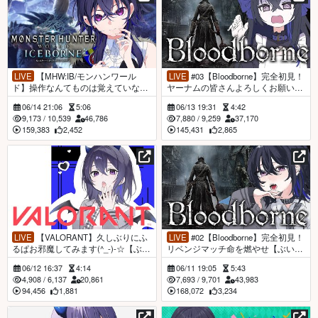
LIVE
【MHW:IB/モンハンワール
LIVE
#03【Bloodborne】完全初見！
ド】操作なんてものは覚えていな
ヤーナムの皆さんよろしくお願いし
い！！！！【ぶいすぽ/一ノ瀬うる
ます。【ぶいすぽ/一ノ瀬うるは】
06/14 21:06
5:06
06/13 19:31
4:42
は】
9,173
/
10,539
46,786
7,880
/
9,259
37,170
159,383
2,452
145,431
2,865
LIVE
【VALORANT】久しぶりにふ
LIVE
#02【Bloodborne】完全初見！
るぱお邪魔してみます(^_-)-☆【ぶい
リベンジマッチ命を燃やせ【ぶいす
すぽ/一ノ瀬うるは】
ぽ/一ノ瀬うるは】
06/12 16:37
4:14
06/11 19:05
5:43
4,908
/
6,137
20,861
7,693
/
9,701
43,983
94,456
1,881
168,072
3,234