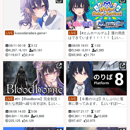
LIVE
kussodaradara game~
LIVE
【#エムホールデム】運の用意
はできています！！！！！【ぶいす
ぽ/一ノ瀬うるは】
06/11 00:18
3:12
06/09 19:01
1:03
6,267
/
8,101
20,161
5,048
/
6,911
5,385
119,617
2,414
65,900
1,751
LIVE
#01【Bloodborne】完全初見！
LIVE
【８番のりば】久しぶりに電
新たな死闘へ繰り出すぽれ【ぶいす
車に乗ってみます。【ぶいすぽ/一ノ
ぽ/一ノ瀬うるは】
瀬うるは】
06/08 14:03
5:06
06/07 21:17
1:07
8,601
/
10,084
43,868
9,361
/
11,956
10,609
225,125
4,129
97,407
2,975