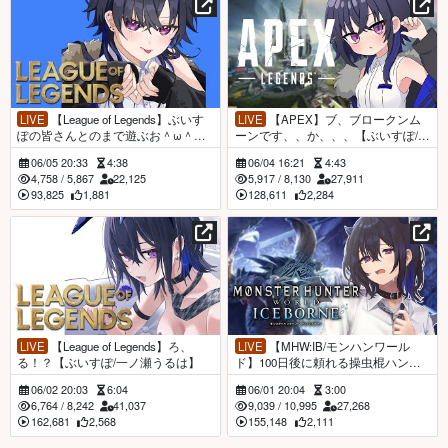
LIVE
【League of Legends】ぶいす
LIVE
【APEX】ブ、ブロークンム
ぽの皆さんとのまで遊ぶお＾ω＾
ーンです、、か、、、【ぶいすぽ/一
【ぶいすぽ/一ノ瀬うるは】
ノ瀬うるは】
06/05 20:33
4:38
06/04 16:21
4:43
4,758
/
5,867
22,125
5,917
/
8,130
27,911
93,825
1,881
128,611
2,284
LIVE
【League of Legends】ろ、
LIVE
【MHW:IB/モンハンワール
る！？【ぶいすぽ/一ノ瀬うるは】
ド】100日後に頼れる操虫棍ハンタ
ー🐝【ぶいすぽ/一ノ瀬うるは】
06/02 20:03
6:04
06/01 20:04
3:00
6,764
/
8,242
41,037
9,039
/
10,995
27,268
162,681
2,568
155,148
2,111