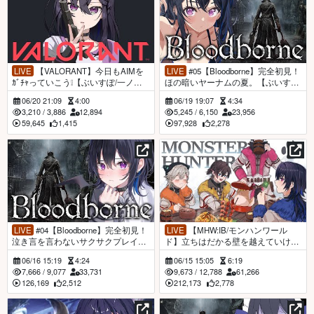
LIVE
【VALORANT】今日もAIMを
LIVE
#05【Bloodborne】完全初見！
ｶﾞﾁｬっていこう❕【ぶいすぽ/一ノ瀬
ほの暗いヤーナムの夏。【ぶいすぽ/
うるは】
一ノ瀬うるは】
06/20 21:09
4:00
06/19 19:07
4:34
3,210
/
3,886
12,894
5,245
/
6,150
23,956
59,645
1,415
97,928
2,278
LIVE
#04【Bloodborne】完全初見！
LIVE
【MHW:IB/モンハンワール
泣き言を言わないサクサクプレイ。
ド】立ちはだかる壁を越えていけ
【ぶいすぽ/一ノ瀬うるは】
【ぶいすぽ/一ノ瀬うるは】
06/16 15:19
4:24
06/15 15:05
6:19
7,666
/
9,077
33,731
9,673
/
12,788
61,266
126,169
2,512
212,173
2,778