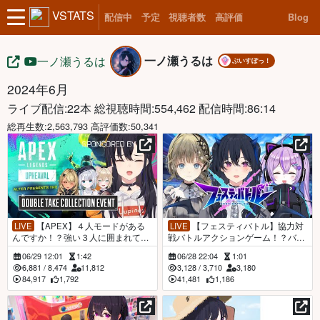
VSTATS
配信中
予定
視聴者数
高評価
Blog
一ノ瀬うるは
一ノ瀬うるは
ぶいすぽっ！
2024年6月
ライブ配信:22本
総視聴時間:554,462 配信時間:86:14
総再生数:2,563,793 高評価数:50,341
LIVE
【APEX】４人モードがある
LIVE
【フェスティバトル】協力対
んですか！？強い３人に囲まれて安
戦バトルアクションゲーム！？バト
全圏から撃ちます👊【ぶいすぽ/一ノ
っていくう✌【ぶいすぽ/一ノ瀬うる
06/29 12:01
1:42
06/28 22:04
1:01
瀬うるは】
は】
6,881
/
8,474
11,812
3,128
/
3,710
3,180
84,917
1,792
41,481
1,186