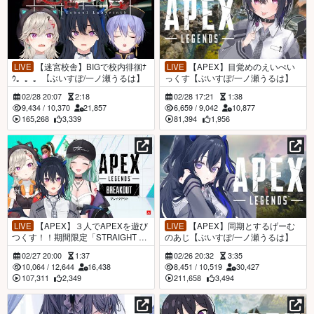
LIVE
【迷宮校舎】BIGで校内徘徊ﾅ
LIVE
【APEX】目覚めのえいぺい
ｳ。。。【ぶいすぽ/一ノ瀬うるは】
っくす【ぶいすぽ/一ノ瀬うるは】
02/28 20:07
2:18
02/28 17:21
1:38
9,434
/
10,370
21,857
6,659
/
9,042
10,877
165,268
3,339
81,394
1,956
LIVE
【APEX】３人でAPEXを遊び
LIVE
【APEX】同期とするげーむ
つくす！！期間限定「STRAIGHT S
のあじ【ぶいすぽ/一ノ瀬うるは】
HOT」とな！？【ぶいすぽ/一ノ瀬う
02/27 20:00
1:37
02/26 20:32
3:35
るは】
10,064
/
12,644
16,438
8,451
/
10,519
30,427
107,311
2,349
211,658
3,494