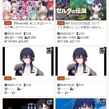
LIVE
【Minecraft】#にじすぽハード
LIVE
#07【ゼルダの伝説 ブレワ
コア💔シナーーーーーー
イ】英傑らしくいざ救出へゆかん
ン！！！！！！！！！【ぶいすぽ/一
【ぶいすぽ/一ノ瀬うるは】
06/23 18:03
5:02
06/22 22:17
3:05
ノ瀬うるは】
6,981
/
7,838
35,258
4,260
/
4,945
13,208
193,964
3,050
77,838
1,710
LIVE
oki
LIVE
zzz
06/22 17:16
2:30
06/20 23:26
6:31
---
/
---
---
---
/
---
---
---
---
---
---