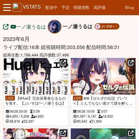
VSTATS
配信中
予定
視聴者数
高評価
Blog
一ノ瀬うるは
一ノ瀬うるは
ぶいすぽっ！
2023年6月
ライブ配信:16本
総視聴時間:303,556 配信時間:56:31
総再生数:1,799,444 高評価数:37,496
LIVE
【#Huel】完全栄養食なるもの
LIVE
#08【ゼルダの伝説 ブレワ
を食す。【ぶいすぽ/一ノ瀬うるは】
イ】とんでもない速さで謎を解く初
見さんのゼルダ【ぶいすぽ/一ノ瀬う
06/28 20:00
0:59
06/26 19:00
3:07
るは】
4,653
/
5,206
4,653
5,397
/
6,167
16,822
68,818
2,267
85,642
1,834