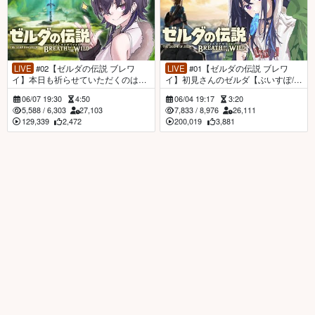
LIVE
#02【ゼルダの伝説 ブレワ
LIVE
#01【ゼルダの伝説 ブレワ
イ】本日も祈らせていただくのはこ
イ】初見さんのゼルダ【ぶいすぽ/一
ちら【ぶいすぽ/一ノ瀬うるは】
ノ瀬うるは】
06/07 19:30
4:50
06/04 19:17
3:20
5,588
/
6,303
27,103
7,833
/
8,976
26,111
129,339
2,472
200,019
3,881