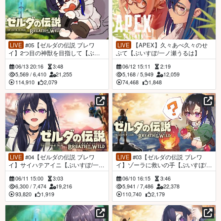
LIVE
#05【ゼルダの伝説 ブレワ
LIVE
【APEX】久々あぺ久々のせ
イ】2つ目の神獣を目指して【ぶい
ぷて【ぶいすぽ/一ノ瀬うるは】
すぽ/一ノ瀬うるは】
06/13 20:16
3:48
06/12 15:11
2:19
5,569
/
6,410
21,255
5,168
/
5,949
12,059
114,910
2,079
74,468
1,848
LIVE
#04【ゼルダの伝説 ブレワ
LIVE
#03【ゼルダの伝説 ブレワ
イ】サイハテアイニ【ぶいすぽ/一ノ
イ】ゾーラに救いの手【ぶいすぽ/一
瀬うるは】
ノ瀬うるは】
06/11 15:00
3:03
06/10 16:15
3:46
6,300
/
7,474
19,216
5,941
/
7,486
22,378
93,820
1,919
110,740
2,179