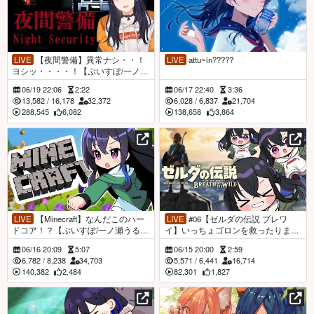
LIVE
【夜間警備】異常ナシ・・！
LIVE
attu~in?????
ヨシッ・・・・！【ぶいすぽ/一ノ瀬
うるは】
06/19 22:06
2:22
06/17 22:40
3:36
13,582
/
16,178
32,372
6,028
/
6,837
21,704
288,545
6,082
138,658
3,864
LIVE
【Minecraft】なんだこのハー
LIVE
#06【ゼルダの伝説 ブレワ
ドコア！？【ぶいすぽ/一ノ瀬うる
イ】いっちょゴロンを救ったります
は】
か【ぶいすぽ/一ノ瀬うるは】
06/16 20:09
5:07
06/15 20:00
2:59
6,782
/
8,238
34,703
5,571
/
6,441
16,714
140,382
2,484
82,301
1,827