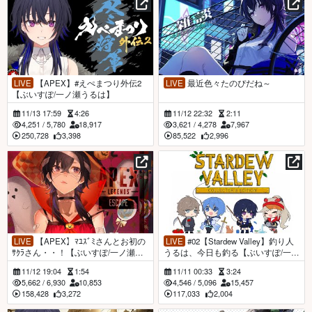
LIVE
【APEX】#えぺまつり外伝2
LIVE
最近色々たのぴだね～
【ぶいすぽ/一ノ瀬うるは】
11/13 17:59
4:26
11/12 22:32
2:11
4,251
/
5,780
18,917
3,621
/
4,278
7,967
250,728
3,398
85,522
2,996
LIVE
【APEX】ﾏﾕｽﾞﾐさんとお初の
LIVE
#02【Stardew Valley】釣り人
ｻｸﾗさん・・！【ぶいすぽ/一ノ瀬う
うるは、今日も釣る【ぶいすぽ/一ノ
るは】
瀬うるは】
11/12 19:04
1:54
11/11 00:33
3:24
5,662
/
6,930
10,853
4,546
/
5,096
15,457
158,428
3,272
117,033
2,004