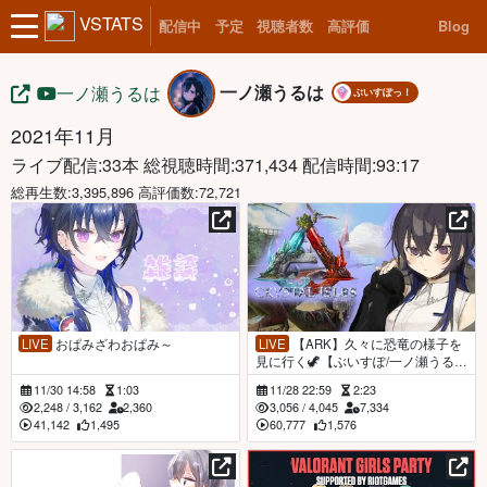
VSTATS
配信中
予定
視聴者数
高評価
Blog
一ノ瀬うるは
一ノ瀬うるは
ぶいすぽっ！
2021年11月
ライブ配信:33本
総視聴時間:371,434 配信時間:93:17
総再生数:3,395,896 高評価数:72,721
LIVE
おぱみざわおぱみ～
LIVE
【ARK】久々に恐竜の様子を
見に行く🦖【ぶいすぽ/一ノ瀬うる
は】
11/30 14:58
1:03
11/28 22:59
2:23
2,248
/
3,162
2,360
3,056
/
4,045
7,334
41,142
1,495
60,777
1,576