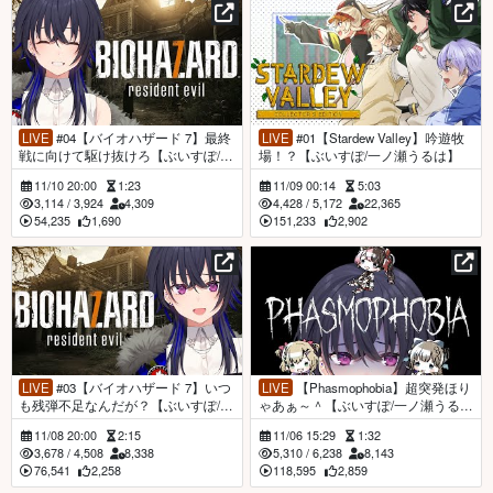
LIVE
#04【バイオハザード 7】最終
LIVE
#01【Stardew Valley】吟遊牧
戦に向けて駆け抜けろ【ぶいすぽ/一
場！？【ぶいすぽ/一ノ瀬うるは】
ノ瀬うるは】
11/10 20:00
1:23
11/09 00:14
5:03
3,114
/
3,924
4,309
4,428
/
5,172
22,365
54,235
1,690
151,233
2,902
LIVE
#03【バイオハザード 7】いつ
LIVE
【Phasmophobia】超突発ほり
も残弾不足なんだが？【ぶいすぽ/一
ゃあぁ～＾【ぶいすぽ/一ノ瀬うる
ノ瀬うるは】
は】
11/08 20:00
2:15
11/06 15:29
1:32
3,678
/
4,508
8,338
5,310
/
6,238
8,143
76,541
2,258
118,595
2,859