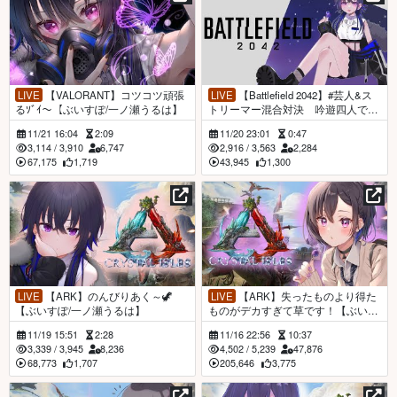
LIVE
【VALORANT】コツコツ頑張
LIVE
【Battlefield 2042】#芸人&ス
るｿﾞｲ～【ぶいすぽ/一ノ瀬うるは】
トリーマー混合対決 吟遊四人でゆ
く！【ぶいすぽ/一ノ瀬うるは】
11/21 16:04
2:09
11/20 23:01
0:47
3,114
/
3,910
6,747
2,916
/
3,563
2,284
67,175
1,719
43,945
1,300
LIVE
【ARK】のんびりあく～🦖
LIVE
【ARK】失ったものより得た
【ぶいすぽ/一ノ瀬うるは】
ものがデカすぎて草です！【ぶいす
ぽ/一ノ瀬うるは】
11/19 15:51
2:28
11/16 22:56
10:37
3,339
/
3,945
8,236
4,502
/
5,239
47,876
68,773
1,707
205,646
3,775