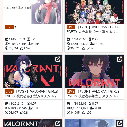
LIVE
ｳｲｰ
LIVE
【#VGP】VALORANT GIRLS
PARTY 大会本番【一ノ瀬うるは視
点】
11/27 17:59
1:28
11/26 20:59
2:47
3,405
/
4,194
4,994
4,365
/
5,602
12,149
62,714
1,976
95,621
1,755
LIVE
【#VGP】VALORANT GIRLS
LIVE
【#VGP】VALORANT GIRLS
PARTY 視聴者参加型カスタムDay3
PARTY 視聴者参加型カスタムDay2
【一ノ瀬うるは視点】
【一ノ瀬うるは視点】
11/25 21:01
0:57
11/24 21:02
0:57
2,024
/
2,545
1,957
3,107
/
4,077
3,004
26,077
921
34,005
1,021