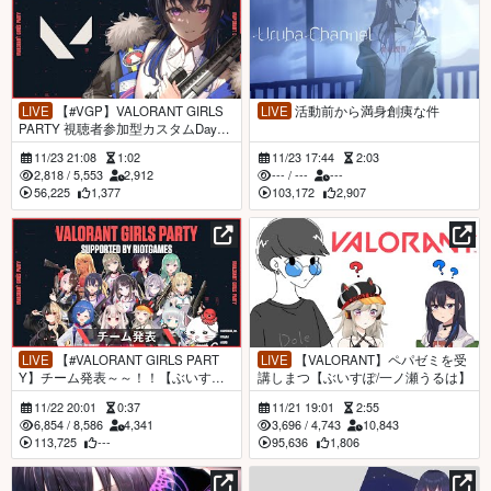
LIVE
【#VGP】VALORANT GIRLS
LIVE
活動前から満身創痍な件
PARTY 視聴者参加型カスタムDay1
【一ノ瀬うるは視点】
11/23 21:08
1:02
11/23 17:44
2:03
2,818
/
5,553
2,912
---
/
---
---
56,225
1,377
103,172
2,907
LIVE
【#VALORANT GIRLS PART
LIVE
【VALORANT】ペパゼミを受
Y】チーム発表～～！！【ぶいすぽ/
講しまつ【ぶいすぽ/一ノ瀬うるは】
一ノ瀬うるは】
11/22 20:01
0:37
11/21 19:01
2:55
6,854
/
8,586
4,341
3,696
/
4,743
10,843
113,725
---
95,636
1,806