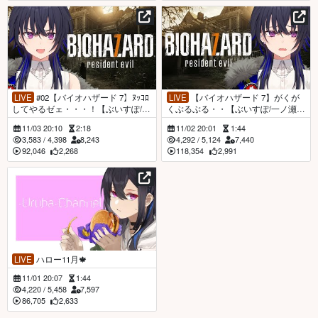
LIVE
#02【バイオハザード 7】ﾇｯｺﾛ
LIVE
【バイオハザード 7】がくが
してやるゼェ・・・！【ぶいすぽ/一
くぶるぶる・・【ぶいすぽ/一ノ瀬う
ノ瀬うるは】
るは】
11/03 20:10
2:18
11/02 20:01
1:44
3,583
/
4,398
8,243
4,292
/
5,124
7,440
92,046
2,268
118,354
2,991
LIVE
ハロー11月🍁
11/01 20:07
1:44
4,220
/
5,458
7,597
86,705
2,633