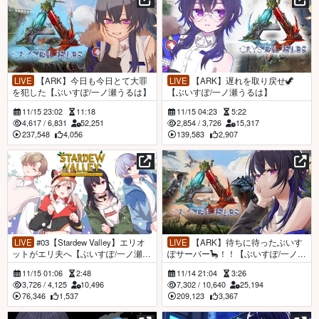
LIVE
【ARK】今日も今日とて大罪
LIVE
【ARK】遅れを取り戻せ🦖
を犯した【ぶいすぽ/一ノ瀬うるは】
【ぶいすぽ/一ノ瀬うるは】
11/15 23:02
11:18
11/15 04:23
5:22
4,617
/
6,831
52,251
2,854
/
3,726
15,317
237,548
4,056
139,583
2,907
LIVE
#03【Stardew Valley】エリオ
LIVE
【ARK】待ちに待ったぶいす
ットがエリ夫へ【ぶいすぽ/一ノ瀬う
ぽサーバー🦕！！【ぶいすぽ/一ノ瀬
るは】
うるは】
11/15 01:06
2:48
11/14 21:04
3:26
3,726
/
4,125
10,496
7,302
/
10,640
25,194
76,346
1,537
209,123
3,367