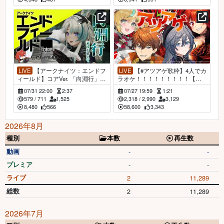
LIVE
【アークナイツ：エンドフ
LIVE
【#アツアゲ歌枠】4人でカ
ィールド】コアVer. 「向淵行」荒
ラオケ！！！！！！！！！【に
波を越えて～ ガスに怯える工
じさんじ/ドーラ】
07/31 22:00
2:37
07/27 19:59
1:21
場長 #13【にじさんじ/ドーラ】
579
/
711
1,525
2,318
/
2,990
3,129
8,480
566
58,600
3,343
2026年8月
種別
本数
再生数
動画
-
-
プレミア
-
-
ライブ
2
11,289
総数
2
11,289
2026年7月