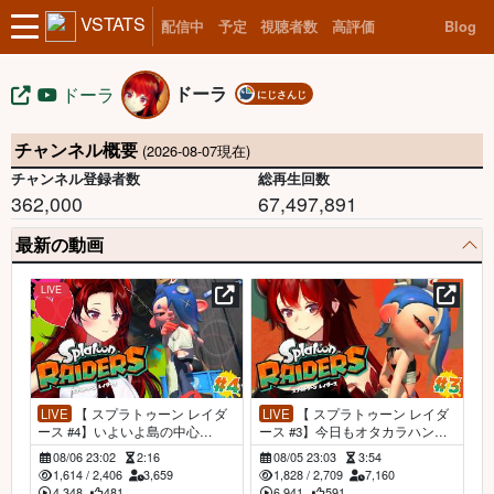
VSTATS
配信中
予定
視聴者数
高評価
Blog
ドーラ
ドーラ
にじさんじ
チャンネル概要
(2026-08-07現在)
チャンネル登録者数
総再生回数
362,000
67,497,891
最新の動画
LIVE
LIVE
【 スプラトゥーン レイダ
LIVE
【 スプラトゥーン レイダ
ース #4】いよいよ島の中心
ース #3】今日もオタカラハント
へ…？！しゃけしばくぞ～～
🎁しゃけしばくぞ～～～！！！
08/06 23:02
2:16
08/05 23:03
3:54
～！！！【にじさんじ/ドーラ】
【にじさんじ/ドーラ】
1,614
/
2,406
3,659
1,828
/
2,709
7,160
4,348
481
6,941
591