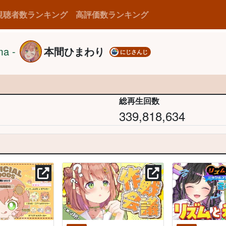
視聴者数ランキング
高評価数ランキング
a -
本間ひまわり
にじさんじ
総再生回数
339,818,634