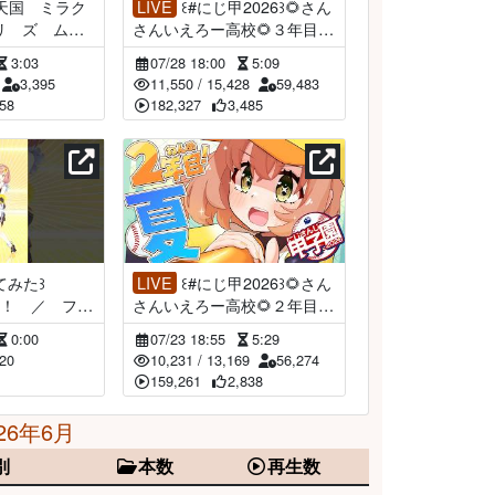
LIVE
꒰#にじ甲2026꒱🌻さん
 リ ズ ム
さんいえろー高校🌻３年目：
 よ ！ ˹
最後の夏🌸 ˹ 本間ひまわり
3:03
07/28 18:00
5:09
牛詩乃 にじ
にじさんじ ˼
3,395
11,550
/
15,428
59,483
058
182,327
3,485
LIVE
꒰#にじ甲2026꒱🌻さん
！ ／ フラ
さんいえろー高校🌻２年目：
ナタウン/ 泰
夏🍨 ˹ 本間ひまわり にじさ
0:00
07/23 18:55
5:29
まわり
んじ ˼
920
10,231
/
13,169
56,274
159,261
2,838
26年6月
別
本数
再生数