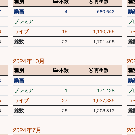
種別
本数
再生数
種
7
動画
4
680,642
動
-
プレミア
-
-
プ
6
ライブ
19
1,110,766
ラ
3
総数
23
1,791,408
総
2024年10月
20
種別
本数
再生数
種
3
動画
-
-
動
-
プレミア
1
171,128
プ
5
ライブ
27
1,037,385
ラ
8
総数
28
1,208,513
総
2024年7月
20