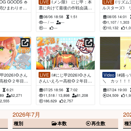
LIVE
꒰メン限꒱ にじ甲：本
LIVE
꒰リズム天国 ミラク
本間ひまわりオリ
選に向けて最後の作戦会議
ルスターズ꒱
025
˹ 本間ひまわり にじさんじ
と 和 解 せ
08/06 18:58
1:51
08/05 14:01
˼
本間ひまわり/ 夜
---
/
---
---
1,107
/
1,303
さんじ ˼
---
---
10,132
1,
LIVE
꒰#にじ甲2026꒱🌻さん
Video
꒰#踊ってみた꒱
高校🌻２年目：
さんいえろー高校🌻２年目：
＼ カッ！！！
ひまわり にじさ
秋🍂 ˹ 本間ひまわり にじさ
イディ・チャイ
9
6:21
07/25 18:56
7:02
07/24 19:00
んじ ˼
葉 / #本間ひ
89
52,271
11,518
/
13,898
81,208
24,509
1,
2,555
186,629
2,757
2026年7月
20
種別
本数
再生数
種